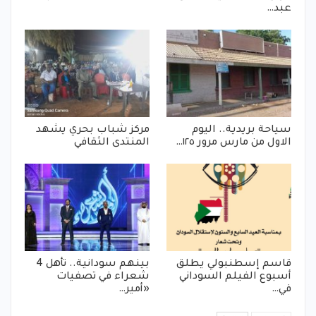
عبد…
سياحة بريدية.. اليوم
مركز شباب بحري يشهد
الاول من مارس مرور ١٢٥…
المنتدى الثقافي
قاسم إسطنبولي يطلق
بينهم سودانية.. تأهل 4
أسبوع الفيلم السوداني
شعراء في تصفيات
في…
«أمير…