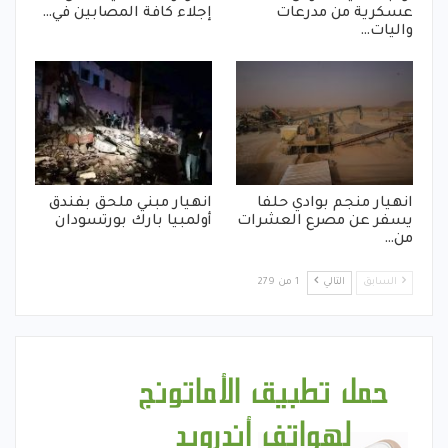
عسكرية من مدرعات
إجلاء كافة المصابين في…
واليات…
انهيار منجم بوادي حلفا
انهيار مبني ملحق بفندق
يسفر عن مصرع العشرات
أولمبيا بارك بورتسودان
من…
السابق
التالي
1 من 279