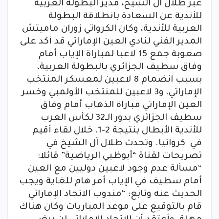
عبّر طلال آل الشيخ، مدير البطولة العربية
للأندية عن السعادة بانطلاقة البطولة
العربية للأندية، وكان الكرواتي زوران ماميتش
المدير الفني لنادي العين الإماراتي قد أكد على
صعوبة جمع 15 لاعبا لمباراة الإياب أمام
وفاق سطيف الجزائري بالبطولة العربية،
بسبب انضمام 8 لاعبين لمعسكر المنتخب
الإماراتي، و3 لاعبين للمنتخب الأولمبي وخسر
العين الإماراتي مباراة الذهاب أمام وفاق
سطيف الجزائري بدور الـ32 لكأس العرب
للأندية الأبطال بنتيجة 2-1، خلال لقاء أقيم
في كرواتيا. وتحدث طلال آل الشيخ في
تصريحات لقناة “أبوظبي الرياضية” قائلا:
“مسألة عدم وجود لاعبين دوليين مع العين
أمام سطيف في الإياب أمر هام للغاية ويجب
الحديث عنه وتابع: “مندوب الاتحاد الإماراتي
قام بالتوقيع على موعد المباريات وكان هناك