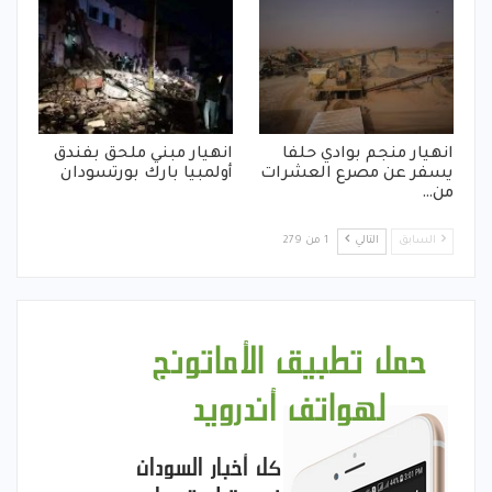
انهيار منجم بوادي حلفا
انهيار مبني ملحق بفندق
يسفر عن مصرع العشرات
أولمبيا بارك بورتسودان
من…
السابق
التالي
1 من 279