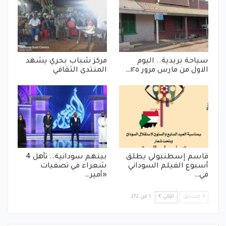
سياحة بريدية.. اليوم
مركز شباب بحري يشهد
الاول من مارس مرور ١٢٥…
المنتدى الثقافي
قاسم إسطنبولي يطلق
بينهم سودانية.. تأهل 4
أسبوع الفيلم السوداني
شعراء في تصفيات
في…
«أمير…
السابق
التالي
1 من 272