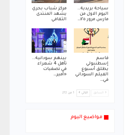
سياحة بريدية..
مركز شباب بحري
اليوم الاول من
يشهد المنتدى
مارس مرور ١٢٥…
الثقافي
قاسم
بينهم سودانية..
إسطنبولي
تأهل 4 شعراء
يطلق أسبوع
في تصفيات
الفيلم السوداني
«أمير…
في…
السابق
التالي
1 من 272
مواضيع اليوم