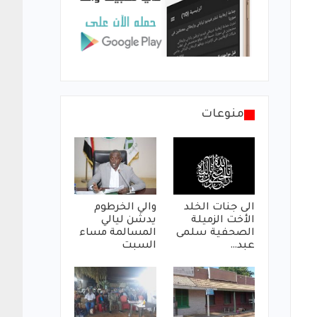
منوعات
الى جنات الخلد
والي الخرطوم
الأخت الزميلة
يدشن ليالي
الصحفية سلمى
المسالمة مساء
عبد…
السبت