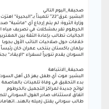
صحيفة_اليوم التالي
البشير: غرق”22″ تلميذاً بـ”البحيرة” اهتزت له بقاع السودان
وزارة الثروة: لم يتم إرجاع أي “ماشية” ص
الخرطوم تقر بمشكلات في تصريف مياه ال
الجاليات تطالب بإعادة الثقة بين المغتربي
خلافات حول صلاحيات النائب الأول بجوبا
برلمان باكستان ينتخب عمران خان رئيساً ل
السودان يقدم تنويراً لسفراء “الإيقاد” ب
صحيفة_الانتباهة
البشير: موت أي طفل يهز كل أهل السودا
بدء التحقيق في وفاة تلميذات بالعاصمة
لوائح جديدة لمراكز التجميل بالخرطوم
اتفاق لاستئناف صادر الفول السوداني لل
طالب سوداني يقتل زميله بالهند..اتهامات 