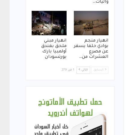
واليات…
انهيار منجم
انهيار مبني
بوادي حلفا يسفر
ملحق بفندق
عن مصرع
أولمبيا بارك
العشرات من…
بورتسودان
السابق
التالي
1 من 279