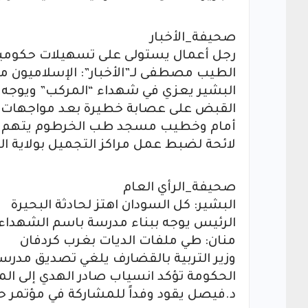
صحيفة_الأخبار
رجل أعمال يستولى على تسهيلات حكومية لتمويل بن
الطيب مصطفى لـ”الأخبار”: الإسلاميون م
البشير يعزي في شهداء “المركب” ويوجه ب
القبض على عصابة خطيرة بعد مواجهات مس
أمام وخطيب مسجد طب الخرطوم يتهم الم
لائحة لضبط عمل مراكز التجميل بولاية ا
صحيفة_الرأي العام
البشير: كل السودان اهتز لحادثة البحيرة
الرئيس يوجه ببناء مدرسة باسم الشهداء 
منان: طي ملفات الديات بغرب كردفان
وزير التربية بالقضارف يلغي تصديق مد
الحكومة تؤكد انسياب صادر الهدي إلى ال
د.فيصل يقود وفداً للمشاركة في مؤتمر حز