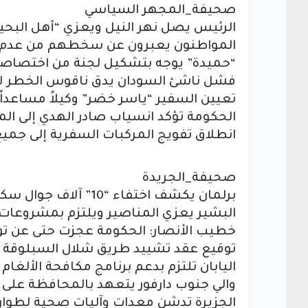
صحيفة_المجهر السياسي
الرئيس يصل نهر النيل ويعزي “أهل البحير
المواطنون يعبرون عن سخطهم من عدم ت
“حميدة” يوجه بتشكيل لجنة من اختصاصي
فشل ناشئ السودان يدق ناقوس الخطر لات
تعيين السفير “ياسر خضر” وكيلاً مساعداً ل
الحكومة تؤكد انسياب صادر الهدي إلى ال
انطلاق تفويج المركبات السفرية إلى جميع 
صحيفة_الجريدة
برلمان يكشف اختفاء “10” آلاف جوال سكر بجنوب كردفان
البشير يعزي المناصير ويلتزم بمشروعات ا
خطيب الأنصار: الحكومة عجزت حتى عن توف
توقيع عقد تشييد طريق شلال السبلوقة
اليابان تلتزم بدعم برنامج مكافحة الألغام
والي جنوب دارفور يتعهد بالمحافظة على ا
الجزيرة تدشن معدات وآليات صحية لطوار