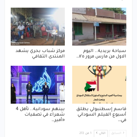
سياحة بريدية.. اليوم
مركز شباب بحري يشهد
الاول من مارس مرور ١٢٥…
المنتدى الثقافي
قاسم إسطنبولي يطلق
بينهم سودانية.. تأهل 4
أسبوع الفيلم السوداني
شعراء في تصفيات
في…
«أمير…
السابق
التالي
1 من 272