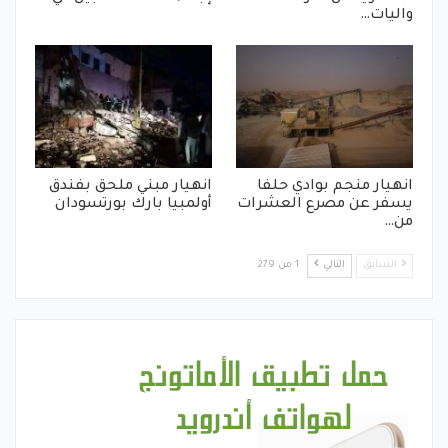
واليات…
انهيار منجم بوادي حلفا
انهيار مبني ملحق بفندق
يسفر عن مصرع العشرات
أولمبيا بارك بورتسودان
من…
السابق
التالي
1 من 279