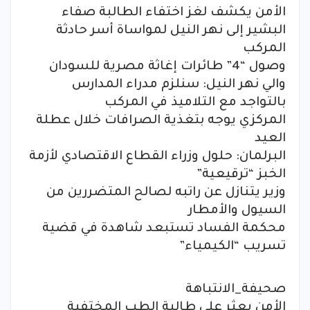
الأمن يكشف لغز اختفاء الطالبة صفاء
البشير إلى نهر النيل لمواساة أسر حادثة
المركب
وصول “4” طائرات إغاثة مصرية للسودان
والي نهر النيل: سنلزم مدراء المدارس
بالتواجد مع التلاميذ في المركب
المركزي يوجه بتغذية الصرافات خلال عطلة
العيد
البرلمان: حلول وزراء القطاع الاقتصادي لأزمة
الخبز “ترقيعية”
وزير يتنازل عن راتبه لصالح المتضررين من
السيول والأمطار
محكمة الفساد تستبعد شاهدة في قضية
تسريب “الكيمياء”
صحيفة_الانتباهة
الأمن يعثر على طالبة الطب المختفية