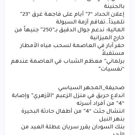
بالجنينة
إعلان الحداد “7” أيام على فاجعة غرق “23”
تلميذاً..تفاقم أزمة السيولة
المالية: ندعم جوال الدقيق بـ”250″ جنيهاً من
خارج الميزانية
حفر آبار في العاصمة لسحب مياه الأمطار
مستقبلاً
برلماني” معظم الشباب في العاصمة عندهم
“نفسيات”
صحيفة_المجهر السياسي
اندلاع حريق في منزل الزعيم “الأزهري” وإصابة
“4” من أفراد أسرته
انتشال جثث “4” من أطفال حادثة البحيرة
بنهر النيل
بنك السودان يقرر سريان عطلة العيد من