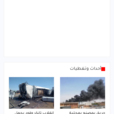
أحداث وتغطيات
حريق بمصنع بمحلية
انقلاب تانكر وقود يحمل