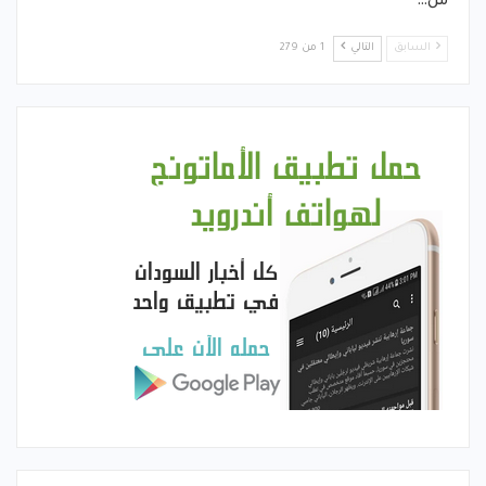
من…
السابق
التالي
1 من 279