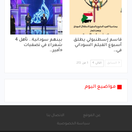
قاسم إسطنبولي يطلق
بينهم سودانية.. تأهل 4
أسبوع الفيلم السوداني
شعراء في تصفيات
في…
«أمير…
السابق
التالي
1 من 272
مواضيع اليوم
عن الموقع
الاتصال بنا
سياسة الخصوصية