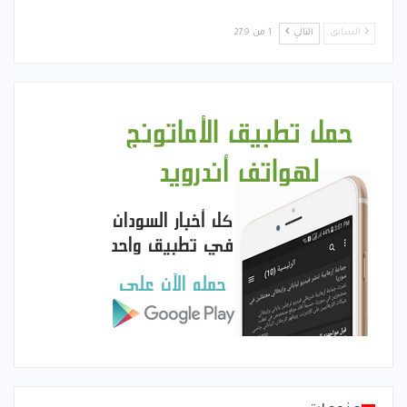
السابق
التالي
1 من 279