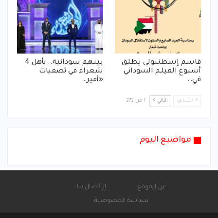
قاسم إسطنبولي يطلق
بينهم سودانية.. تأهل 4
أسبوع الفيلم السوداني
شعراء في تصفيات
في…
«أمير…
السابق
التالي
1 من 272
مواضيع اليوم
عن الموقع
الاتصال بنا
سياسة الخصوصية