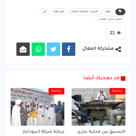
حقق
ظروف معنوية صعبة
فوز مهم
في
لامين ندياي: الهلال
21
مشاركة المقال
قد يعجبك أيضا
رياضة
رياضة
التنسيق بين محلية بحري
برعاية شركة (سوداغاز