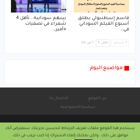
قاسم إسطنبولي يطلق
بينهم سودانية.. تأهل 4
أسبوع الفيلم السوداني
شعراء في تصفيات
في…
«أمير…
السابق
التالي
1 من 272
مواضيع اليوم
عن الموقع
الاتصال بنا
سياسة الخصوصية
يستخدم هذا الموقع ملفات تعريف الارتباط لتحسين تجربتك. سنفترض أنك
© 2026 - موقع الأماتونج.
موافق على ذلك ، ولكن يمكنك إلغاء الاشتراك إذا كنت ترغب في ذلك.