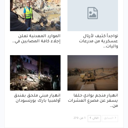
تواجدأ كثيف لأرتال
الموارد المعدنية تعلن
عسكرية من مدرعات
إجلاء كافة المصابين في…
واليات…
انهيار منجم بوادي حلفا
انهيار مبني ملحق بفندق
يسفر عن مصرع العشرات
أولمبيا بارك بورتسودان
من…
السابق
التالي
1 من 279