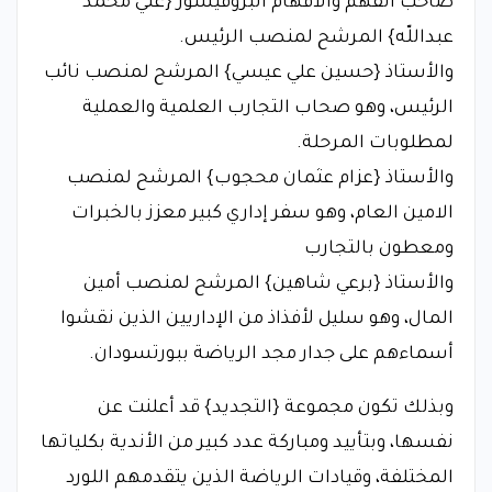
صاحب الفهم والأفهام البروفيسور {علي محمد
عبداللّه} المرشح لمنصب الرئيس.
والأستاذ {حسين علي عيسي} المرشح لمنصب نائب
الرئيس، وهو صحاب التجارب العلمية والعملية
لمطلوبات المرحلة.
والأستاذ {عزام عثمان محجوب} المرشح لمنصب
الامين العام، وهو سفر إداري كبير معزز بالخبرات
ومعطون بالتجارب
والأستاذ {برعي شاهين} المرشح لمنصب أمين
المال، وهو سليل لأفذاذ من الإداريين الذين نقشوا
أسماءهم على جدار مجد الرياضة ببورتسودان.
وبذلك تكون مجموعة {التجديد} قد أعلنت عن
نفسها، وبتأييد ومباركة عدد كبير من الأندية بكلياتها
المختلفة، وقيادات الرياضة الذين يتقدمهم اللورد