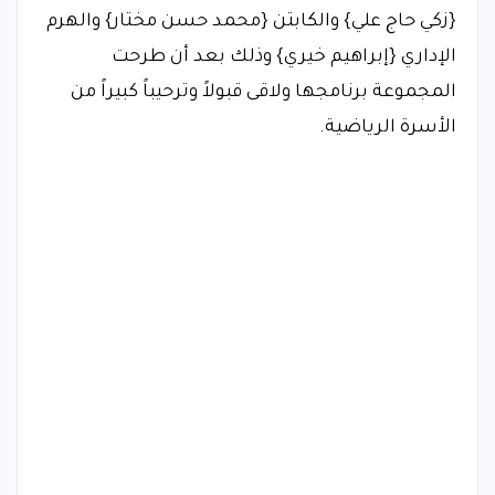
{زكي حاج علي} والكابتن {محمد حسن مختار} والهرم
الإداري {إبراهيم خيري} وذلك بعد أن طرحت
المجموعة برنامجها ولاقى قبولاً وترحيباً كبيراً من
الأسرة الرياضية.