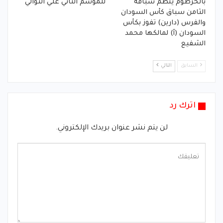
بالخرطوم ينظم سباقه
للموسم الثاني علي التوالي
الثامن سباق كأس السودان
والفرس (دارين) تفوز بكأس
السودان (أ) لمالكها محمد
الشفيع
السابق
التالي
اترك رد
لن يتم نشر عنوان بريدك الإلكتروني.