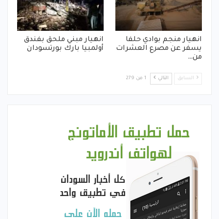
انهيار منجم بوادي حلفا
انهيار مبني ملحق بفندق
يسفر عن مصرع العشرات
أولمبيا بارك بورتسودان
من…
السابق
التالي
1 من 279