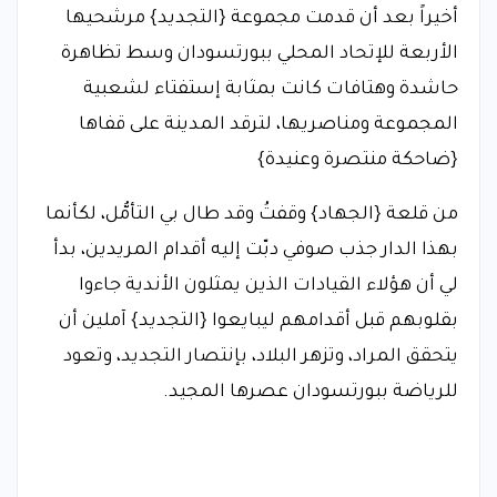
أخيراً بعد أن قدمت مجموعة {التجديد} مرشحيها
الأربعة للإتحاد المحلي ببورتسودان وسط تظاهرة
حاشدة وهتافات كانت بمثابة إستفتاء لشعبية
المجموعة ومناصريها، لترقد المدينة على قفاها
{ضاحكة منتصرة وعنيدة}
من قلعة {الجهاد} وقفتُ وقد طال بي التأمُّل، لكأنما
بهذا الدار جذب صوفي دبّت إليه أقدام المريدين، بدأ
لي أن هؤلاء القيادات الذين يمثلون الأندية جاءوا
بقلوبهم قبل أقدامهم ليبايعوا {التجديد} آملين أن
يتحقق المراد، وتزهر البلاد، بإنتصار التجديد، وتعود
للرياضة ببورتسودان عصرها المجيد.