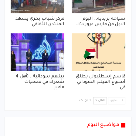
سياحة بريدية.. اليوم
مركز شباب بحري يشهد
الاول من مارس مرور ١٢٥…
المنتدى الثقافي
قاسم إسطنبولي يطلق
بينهم سودانية.. تأهل 4
أسبوع الفيلم السوداني
شعراء في تصفيات
في…
«أمير…
السابق
التالي
1 من 272
مواضيع اليوم