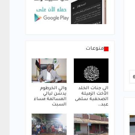
منوعات
الى جنات الخلد
والي الخرطوم
الأخت الزميلة
يدشن ليالي
الصحفية سلمى
المسالمة مساء
عبد…
السبت