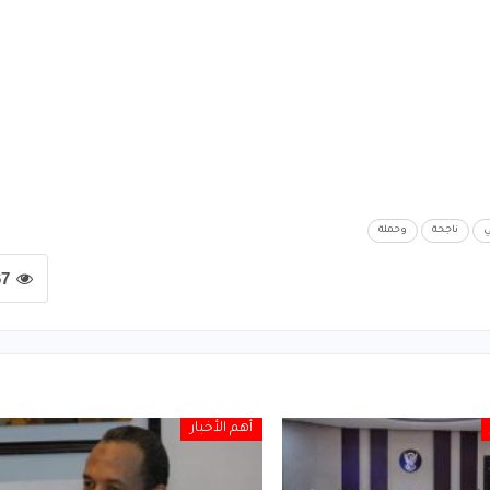
ي
ناجحة
وحملة
67
أهم الأخبار