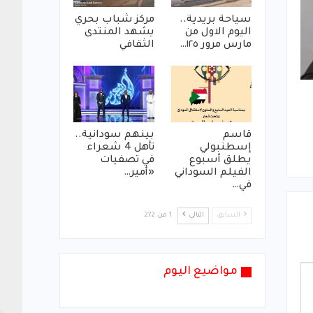
سياحة بريدية..
مركز شباب بحري
اليوم الاول من
يشهد المنتدى
مارس مرور ١٢٥…
الثقافي
قاسم
بينهم سودانية..
إسطنبولي
تأهل 4 شعراء
يطلق أسبوع
في تصفيات
الفيلم السوداني
«أمير…
في…
السابق
التالي
1 من 272
مواضيع اليوم