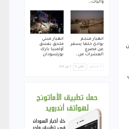
واليات…
انهيار منجم
انهيار مبني
بوادي حلفا يسفر
ملحق بفندق
كين
عن مصرع
أولمبيا بارك
العشرات من…
بورتسودان
السابق
التالي
1 من 279