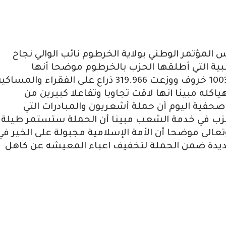
المؤتمر الوطني بولاية الخرطوم نائب الوالي نجاح
ية التي أطلقها الحزب بالخرطوم موضحا أنها
استطاعت في يومها الأول ذبح 658 ثور و 1003 خروف ووزعت 319.966 ذراع على الفقراء والمسا
اكله مبينا انها لاقت تجاوبا وتفاعلا كبيرين من
صحفية اليوم أن حملة أشعريون والمبادرات التي
 حزب في خدمة الشعب مبينا أن الحملة ستستمر طيلة
عالى موضحا أن الأمة الإسلامية مجبولة على الخير في
 معلنا إطلاق 49 مبادرة جديدة ضمن الحملة لتخفيف اعباء المعيشه عن كاهل