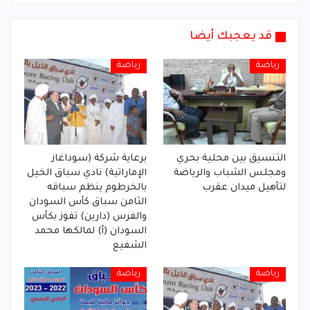
قد يعجبك أيضا
رياضة
رياضة
التنسيق بين محلية بحري
برعاية شركة (سوداغاز
ومجلس الشباب والرياضة
الإماراتية) نادي سباق الخيل
لتأهيل ميدان عقرب
بالخرطوم ينظم سباقه
الثامن سباق كأس السودان
والفرس (دارين) تفوز بكأس
السودان (أ) لمالكها محمد
الشفيع
رياضة
رياضة