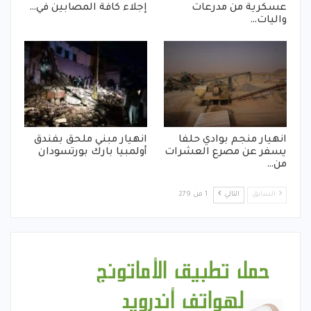
عسكرية من مدرعات
إجلاء كافة المصابين في…
واليات…
انهيار منجم بوادي حلفا
انهيار مبني ملحق بفندق
يسفر عن مصرع العشرات
أولمبيا بارك بورتسودان
من…
السابق
التالي
1 من 279