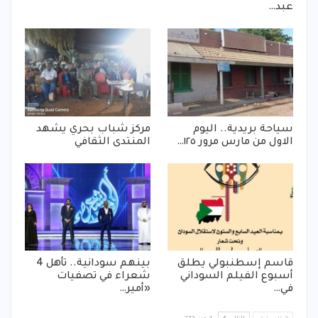
عبد…
سياحة بريدية.. اليوم
مركز شباب بحري يشهد
الاول من مارس مرور ١٢٥…
المنتدى الثقافي
قاسم إسطنبولي يطلق
بينهم سودانية.. تأهل 4
أسبوع الفيلم السوداني
شعراء في تصفيات
في…
«أمير…