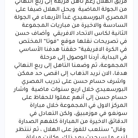
فريق الهلال رغم تاهل فريقه إلى ربع النهائي
من الجولة الماضية ويحل الهلال ضيفا على
المصري البورسعيدي غداً الأربعاء في الجولة
السادسة والاخيرة من مباريات المجموعة
الثانية لكاس الاتحاد الافريقي وأضاف حسن
في تصريحات نقلها موقع “فوتا” المختص
في الكرة الافريقية” حققنا هدفنا الأساسي
في البداية، أردنا الوصول إلى مرحلة
المجموعة، ثم وضعنا التاهل إلى ربع النهائي
هدفا، الان نريد الذهاب إلى اقصى حد ممكن
واشرف حسام حسن على تدريب المصري
البورسعيدي خلال اربع سنوات ماضية واشار
حسام حسن إلى أنهم عملوا للحفاظ على
المركز الاول في المجموعة خلال مباراة
سونغو في موزمبيق، ولكن التعادل في
الدقائق الاخيرة من المباراة كلفهم الصدارة
وقال” سنلعب للفوز على الهلال ، ثم ننتظر