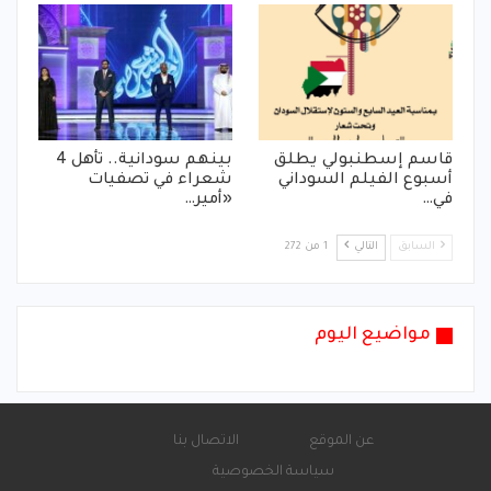
قاسم إسطنبولي يطلق
بينهم سودانية.. تأهل 4
أسبوع الفيلم السوداني
شعراء في تصفيات
في…
«أمير…
السابق
التالي
1 من 272
مواضيع اليوم
عن الموقع
الاتصال بنا
سياسة الخصوصية