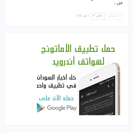
من…
السابق
التالي
1 من 279