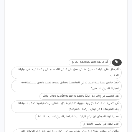
أن فريقه جاهز لمواجهة المريخ
الجهاز الفني بقيادة حسين عفش عمل على تلافي الأخطاء التي وقعنا فيها في مباراة
الذهاب
حيث خاض معنا عدة تدريبات في العاصمة دمشق بهدف ضمه وليس للاستعانة به
لمباراة المريخ كما قيل".
غداً السبت في إياب دور الـ 32 بالبطولة العربية للأندية وقال الباشا
في تصريحات خاصة لكوورة سورية: "المباراة بكل المقاييس صعبة وخاصة بالنسبة لنا
بعد الهزيمة 3-1 في لبنان (أرضنا المفترضة)
مدير الكرة بالجيش: لن نرفع الراية البيضاء أمام المريخ أكد ايهم الباشا
مدير الكرة في الجيش السوري
والجيش سيلعب بواقعية وبحذر شديد وواصل: "بالنسبة للمدافع أحمد الصالح فلن