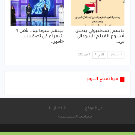
قاسم إسطنبولي يطلق
بينهم سودانية.. تأهل 4
أسبوع الفيلم السوداني
شعراء في تصفيات
في…
«أمير…
السابق
التالي
1 من 272
مواضيع اليوم
عن الموقع
الاتصال بنا
سياسة الخصوصية