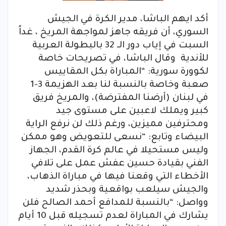
أكد ايهم الباشا، مدير الكرة في الجيش
السوري، أن فريقه جاهز لمواجهة المريخ ، غداً
السبت في إياب دور الـ 32 بالبطولة العربية
للأندية وقال الباشا، في تصريحات خاصة
لكوورة سورية: “المباراة بكل المقاييس
صعبة وخاصة بالنسبة لنا بعد الهزيمة 3-1
في لبنان (أرضنا المفترضة)، والمريخ فريق
كبير ويملك لاعبين على مستوى جيد
ومحترفين مميزين، ورغم ذلك لن نرفع الراية
البيضاء وتابع: “نسعى للتعويض وهو ممكن
وليس مستحيلا في عالم كرة القدم، الجهاز
الفني بقيادة حسين عفش عمل على تلافي
الأخطاء التي وقعنا فيها في مباراة الذهاب،
والجيش سيلعب بواقعية وبحذر شديد
وواصل: “بالنسبة للمدافع أحمد الصالح فلن
يشارك في المباراة لعدم تسجيله قبل 10 أيام