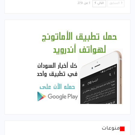
السابق
التالي
1 من 279
منوعات