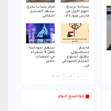
سياحة بريدية..
مركز شباب بحري
اليوم الاول من
يشهد المنتدى
مارس مرور ١٢٥…
الثقافي
قاسم
بينهم سودانية..
إسطنبولي
تأهل 4 شعراء
يطلق أسبوع
في تصفيات
الفيلم السوداني
«أمير…
في…
السابق
التالي
1 من 272
مواضيع اليوم