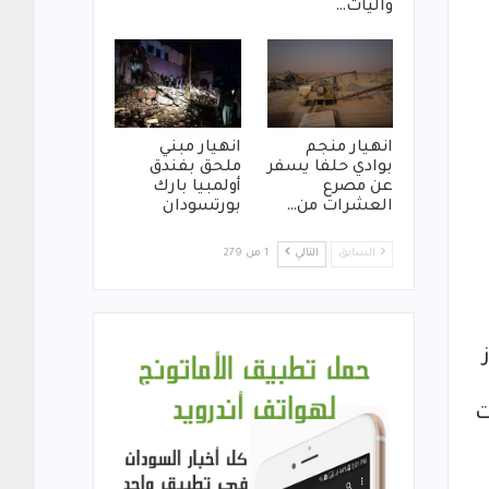
واليات…
انهيار منجم
انهيار مبني
بوادي حلفا يسفر
ملحق بفندق
عن مصرع
أولمبيا بارك
العشرات من…
بورتسودان
السابق
التالي
1 من 279
ت