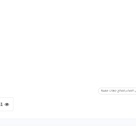
ئل الصادر لصالح جهات معينة
51