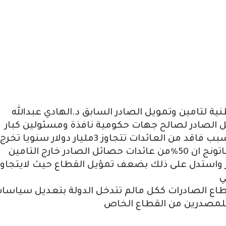
طنية لتامين وتمويل الصادر السابق د.الهادي عبدالله
 الصادر لصالح جهات حكومية نافذة ومسئولين كبار
بالدولة لم يسمهم ،وكشف عن ان ذلك يسبب فاقد من العائدات تتجاوز 3مليار دولار سنويا تخرج
عن القنوات الرسمية ،واكد في تصريح للاماتونج ان 50%من عائدات حصائل الصادر خارج التامين
در واستدل على ذلك بضعف تمؤيل القطاع حيث لايتجاوز
طاع الصادرات ككل مالم تتدخل الدولة بتعديل سياسا
للمصدرين من القطاع الخاص