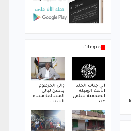
منوعات
الى جنات الخلد
والي الخرطوم
الأخت الزميلة
يدشن ليالي
الصحفية سلمى
المسالمة مساء
عبد…
السبت