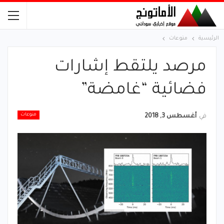
الرئيسية
منوعات
مرصد يلتقط إشارات
فضائية “غامضة”
منوعات
في
أغسطس 3, 2018