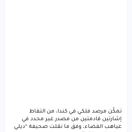
تمكّن مرصد فلكي في كندا، من التقاط
إشارتين قادمتين من مصدر غير محدد في
غياهب الفضاء، وفق ما نقلت صحيفة “ديلي