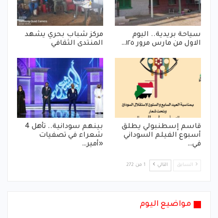
سياحة بريدية.. اليوم
مركز شباب بحري يشهد
الاول من مارس مرور ١٢٥…
المنتدى الثقافي
قاسم إسطنبولي يطلق
بينهم سودانية.. تأهل 4
أسبوع الفيلم السوداني
شعراء في تصفيات
في…
«أمير…
السابق
التالي
1 من 272
مواضيع اليوم