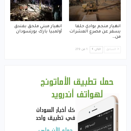
انهيار منجم بوادي حلفا
انهيار مبني ملحق بفندق
يسفر عن مصرع العشرات
أولمبيا بارك بورتسودان
من…
السابق
التالي
1 من 279