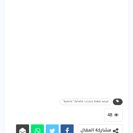
مرصد يلتقط إشارات فضائية "غامضة"
48
مشاركة المقال