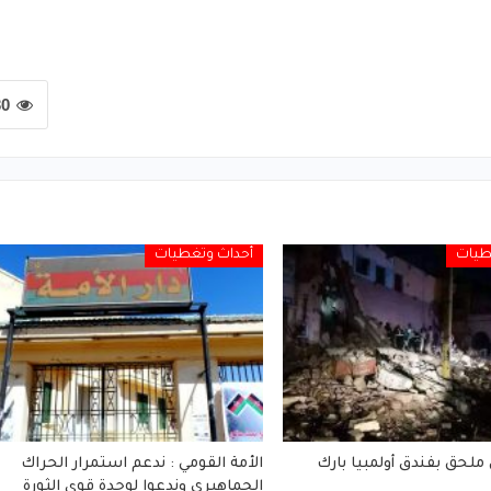
30
طيات
أحداث وتغطيات
 ملحق بفندق أولمبيا بارك
الأمة القومي : ندعم استمرار الحراك
الجماهيري وندعوا لوحدة قوى الثورة