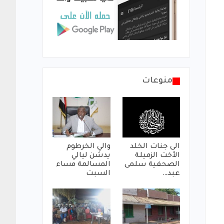
منوعات
الى جنات الخلد
والي الخرطوم
الأخت الزميلة
يدشن ليالي
الصحفية سلمى
المسالمة مساء
عبد…
السبت