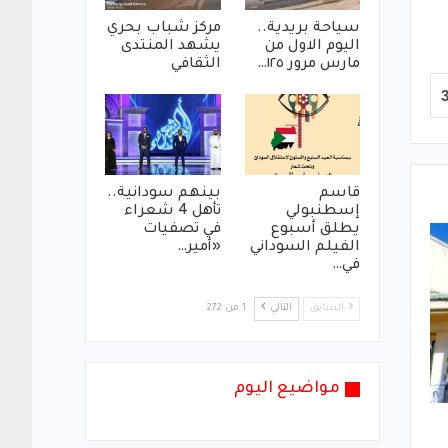
سياحة بريدية..
مركز شباب بحري
اليوم الاول من
يشهد المنتدى
مارس مرور ١٢٥…
الثقافي
قاسم
بينهم سودانية..
إسطنبولي
تأهل 4 شعراء
يطلق أسبوع
في تصفيات
الفيلم السوداني
«أمير…
في…
السابق
التالي
1 من 272
مواضيع اليوم