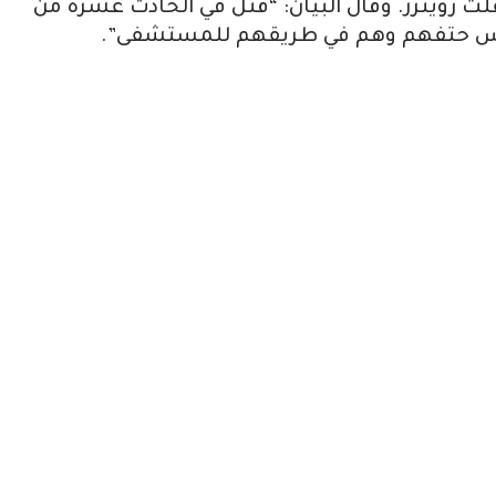
لت رويترز. وقال البيان: “قتل في الحادث عشرة من
لعريس حتفهم وهم في طريقهم للمستشفى”.