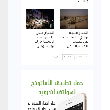
واليات…
انهيار منجم
انهيار مبني
بوادي حلفا يسفر
ملحق بفندق
عن مصرع
أولمبيا بارك
العشرات من…
بورتسودان
السابق
التالي
1 من 279