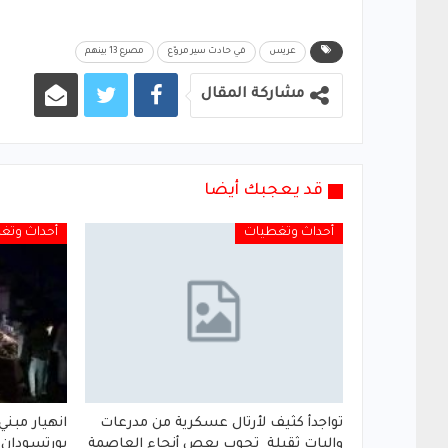
عريس
في حادث سير مروّع
مصرع 13 بينهم
مشاركة المقال
قد يعجبك أيضا
أحداث وتغطيات
أحداث وتغ
تواجدأ كثيف لأرتال عسكرية من مدرعات
انهيار مبني
واليات ثقيلة تجوب بعص أنحاء العاصمة
بورتسودان