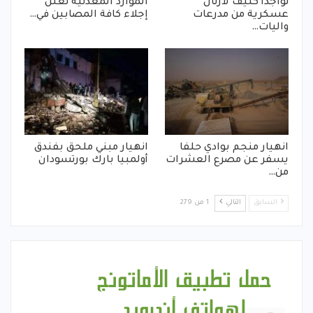
تواجدأ كثيف لأرتال
الموارد المعدنية تعلن
عسكرية من مدرعات
إجلاء كافة المصابين في…
واليات…
انهيار منجم بوادي حلفا
انهيار مبني ملحق بفندق
يسفر عن مصرع العشرات
أولمبيا بارك بورتسودان
من…
السابق
التالي
1 من 279