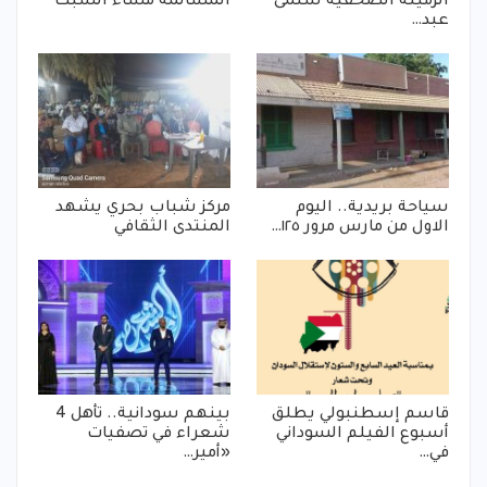
الزميلة الصحفية سلمى
المسالمة مساء السبت
عبد…
سياحة بريدية.. اليوم
مركز شباب بحري يشهد
الاول من مارس مرور ١٢٥…
المنتدى الثقافي
قاسم إسطنبولي يطلق
بينهم سودانية.. تأهل 4
أسبوع الفيلم السوداني
شعراء في تصفيات
في…
«أمير…