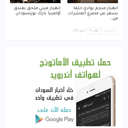
انهيار منجم بوادي حلفا
انهيار مبني ملحق بفندق
يسفر عن مصرع العشرات
أولمبيا بارك بورتسودان
من…
السابق
التالي
1 من 279