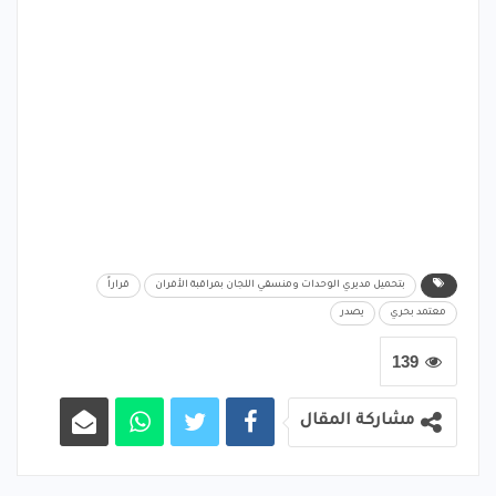
بتحميل مديري الوحدات ومنسقي اللجان بمراقبة الأفران
قراراً
معتمد بحري
يصدر
139
مشاركة المقال