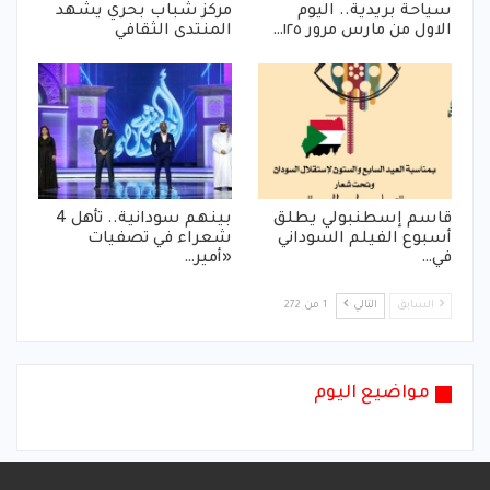
سياحة بريدية.. اليوم
مركز شباب بحري يشهد
الاول من مارس مرور ١٢٥…
المنتدى الثقافي
قاسم إسطنبولي يطلق
بينهم سودانية.. تأهل 4
أسبوع الفيلم السوداني
شعراء في تصفيات
في…
«أمير…
السابق
التالي
1 من 272
مواضيع اليوم