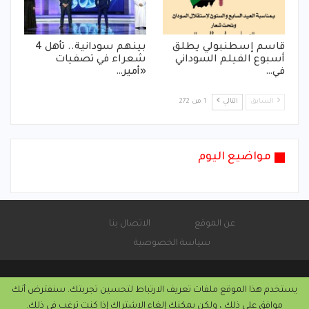
قاسم إسطنبولي يطلق
بينهم سودانية.. تأهل 4
أسبوع الفيلم السوداني
شعراء في تصفيات
في…
«أمير…
السابق
التالي
1 من 272
مواضيع اليوم
عن الموقع
الاتصال بنا
سياسة الخصوصية
يستخدم هذا الموقع ملفات تعريف الارتباط لتحسين تجربتك. سنفترض أنك
© 2026 - موقع الأماتونج.
موافق على ذلك ، ولكن يمكنك إلغاء الاشتراك إذا كنت ترغب في ذلك.