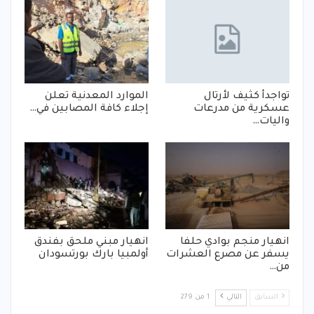
تواجدأ كثيف لأرتال
الموارد المعدنية تعلن
عسكرية من مدرعات
إجلاء كافة المصابين في…
واليات…
انهيار منجم بوادي حلفا
انهيار مبني ملحق بفندق
يسفر عن مصرع العشرات
أولمبيا بارك بورتسودان
من…
السابق
التالي
1 من 279