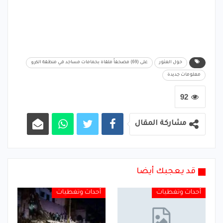
حول العثور
على (69) مصحفاً ملقاة بحمامات مساجد في منطقة الكرو
معلومات جديدة
92
مشاركة المقال
قد يعجبك أيضا
أحداث وتغطيات
أحداث وتغطيات