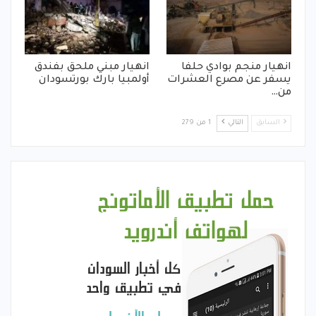
انهيار منجم بوادي حلفا
انهيار مبني ملحق بفندق
يسفر عن مصرع العشرات
أولمبيا بارك بورتسودان
من…
السابق
التالي
1 من 279