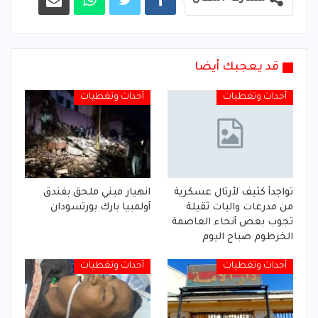
قد يعجبك أيضا
أحداث وتغطيات
أحداث وتغطيات
تواجدأ كثيف لأرتال عسكرية
انهيار مبني ملحق بفندق
من مدرعات واليات ثقيلة
أولمبيا بارك بورتسودان
تجوب بعص أنحاء العاصمة
الخرطوم صباح اليوم
أحداث وتغطيات
أحداث وتغطيات