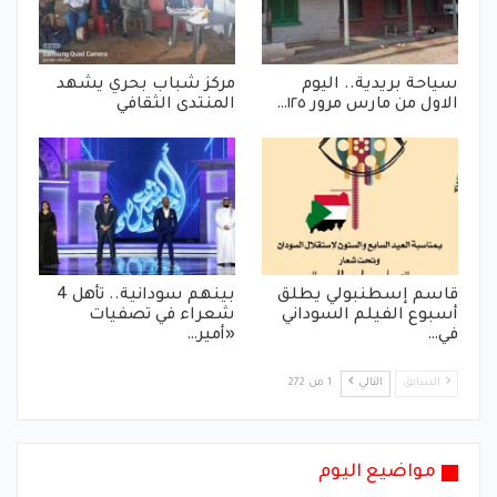
سياحة بريدية.. اليوم
مركز شباب بحري يشهد
الاول من مارس مرور ١٢٥…
المنتدى الثقافي
قاسم إسطنبولي يطلق
بينهم سودانية.. تأهل 4
أسبوع الفيلم السوداني
شعراء في تصفيات
في…
«أمير…
السابق
التالي
1 من 272
مواضيع اليوم