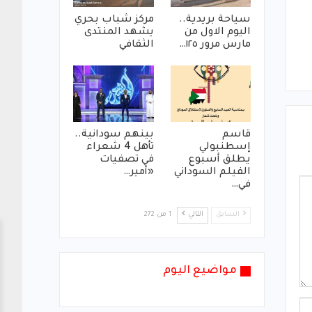
سياحة بريدية..
مركز شباب بحري
اليوم الاول من
يشهد المنتدى
مارس مرور ١٢٥…
الثقافي
قاسم
بينهم سودانية..
إسطنبولي
تأهل 4 شعراء
يطلق أسبوع
في تصفيات
الفيلم السوداني
«أمير…
في…
السابق
التالي
1 من 272
مواضيع اليوم