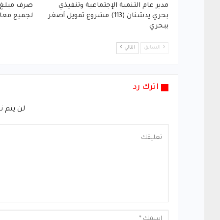
مدير عام التنمية الإجتماعية وتنفيذي
بحري يدشنان (113) مشروع تمويل أصغر
لجميع معا
ببحري
السابق
التالي
اترك رد
لن يتم ن