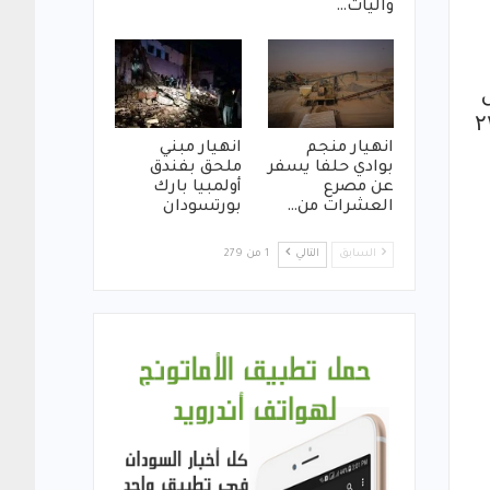
واليات…
نة، وذلك بشأن القرار الجمهوري رقم ۲۲۷
انهيار منجم
انهيار مبني
بوادي حلفا يسفر
ملحق بفندق
عن مصرع
أولمبيا بارك
العشرات من…
بورتسودان
السابق
التالي
1 من 279