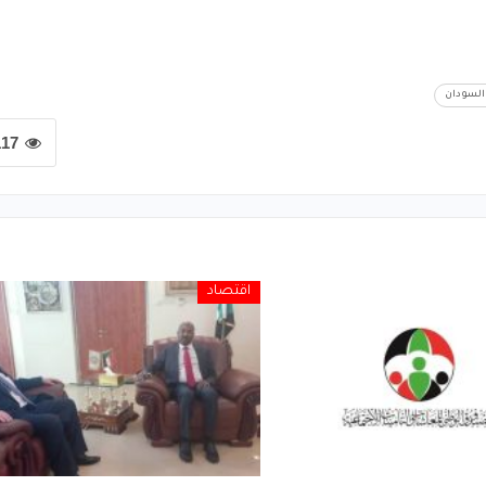
 السودان
117
اقتصاد