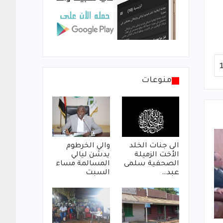
منوعات
الى جنات الخلد
والي الخرطوم
الأخت الزميلة
يدشن ليالي
الصحفية سلمى
المسالمة مساء
عبد…
السبت