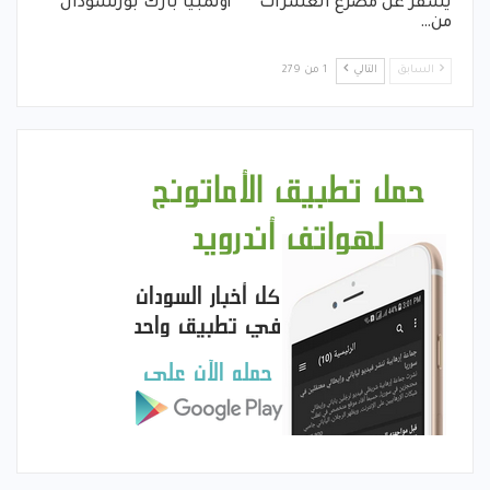
يسفر عن مصرع العشرات
أولمبيا بارك بورتسودان
من…
السابق
التالي
1 من 279