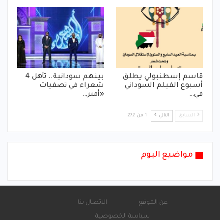
قاسم إسطنبولي يطلق
بينهم سودانية.. تأهل 4
أسبوع الفيلم السوداني
شعراء في تصفيات
في…
«أمير…
السابق
التالي
1 من 272
مواضيع اليوم
عن الموقع
الاتصال بنا
سياسة الخصوصية