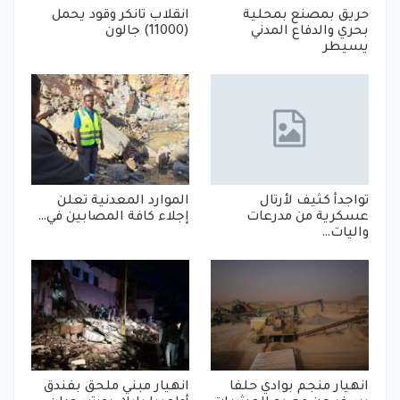
حريق بمصنع بمحلية
انقلاب تانكر وقود يحمل
بحري والدفاع المدني
(11000) جالون
يسيطر
تواجدأ كثيف لأرتال
الموارد المعدنية تعلن
عسكرية من مدرعات
إجلاء كافة المصابين في…
واليات…
انهيار منجم بوادي حلفا
انهيار مبني ملحق بفندق