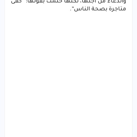
والدعاء من أجلها، لكنها ختمت بقولها: “كفى
متاجرة بصحة الناس”.