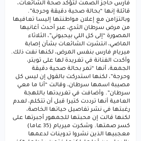
فارس حاجز الصمت لتؤكد صحة الشائعات،
قائلة إنها “بحالة صحية دقيقة وحرجة”.
وبالتزامن مع إعلان مواطنتها إليسا تعافيها
من مرض سرطان الثدي، عبر أحدث أغانيها
المصورة “إلى كل اللي بيحبوني”، الثلاثاء
الماضي، انتشرت الشائعات بشأن إصابة
ميريام فارس بنفس المرض، لكنها نفت ذلك.
وأكدت الفنانة في تغريدة لها على تويتر،
الجمعة، أنها “تمر بحالة صحية دقيقة
وحرجة”، لكنها استدركت بالقول إن ليس كل
مصيبة اسمها سرطان، وقالت “أنا ما معي
سرطان”. وأضافت في تغريدتها باللهجة
العامية أنها ترددت كتيرا قبل أن تتكلم، لعدم
رغبتها في نشر تفاصيل حياتها الخاصة،
لكنها قالت إن محبتها للجمهور أجبرتها على
كسر صمتها. وشكرت ميريام (35 عاما)
معجبيها الذين نشروا تدوينات لدعمها