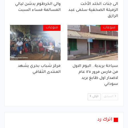
الى جنات الخلد الأخت
والي الخرطوم يدشن ليالي
الزميلة الصحفية سلمى عبد
المسالمة مساء السبت
الرازق
منوعات
منوعات
سياحة بريدية.. اليوم الاول
مركز شباب بحري يشهد
من مارس مرور ١٢٥ عام
المنتدى الثقافي
لاصدار اول طابع بريد
سوداني
السابق
التالي
اترك رد