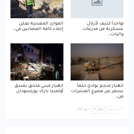
تواجدأ كثيف لأرتال
الموارد المعدنية تعلن
عسكرية من مدرعات
إجلاء كافة المصابين في…
واليات…
انهيار منجم بوادي حلفا
انهيار مبني ملحق بفندق
يسفر عن مصرع العشرات
أولمبيا بارك بورتسودان
من…
السابق
التالي
1 من 279