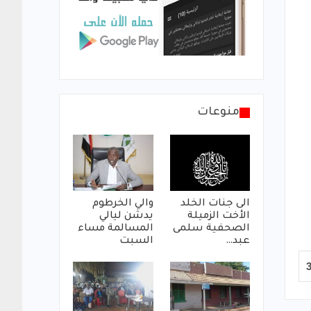
منوعات
الى جنات الخلد
والي الخرطوم
الأخت الزميلة
يدشن ليالي
الصحفية سلمى
المسالمة مساء
عبد…
السبت