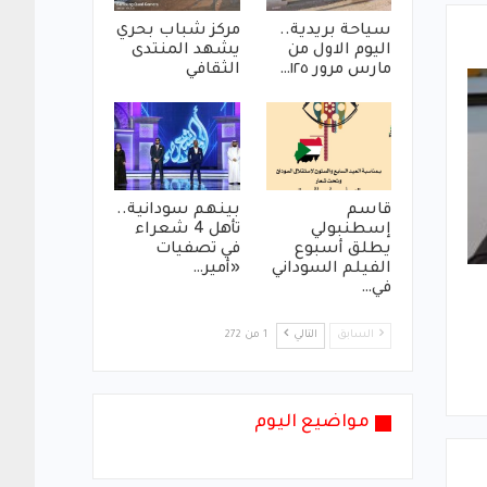
سياحة بريدية..
مركز شباب بحري
اليوم الاول من
يشهد المنتدى
مارس مرور ١٢٥…
الثقافي
قاسم
بينهم سودانية..
إسطنبولي
تأهل 4 شعراء
يطلق أسبوع
في تصفيات
الفيلم السوداني
«أمير…
في…
السابق
التالي
1 من 272
مواضيع اليوم