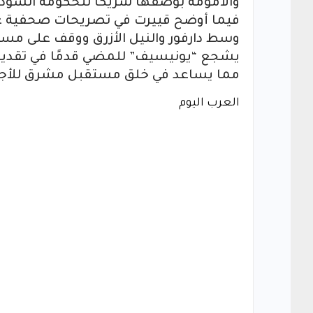
والأمومة بوصفها شريكًا للحكومة السودان
فيما أوضح قييرت في تصريحات صحفية عقب ا
وسط دارفور والنيل الأزرق ووقف على مسيرة
يشجع “يونيسيف” للمضي قدمًا في تقديم 
مما يساعد في خلق مستقبل مشرق للأجيال 
العرب اليوم