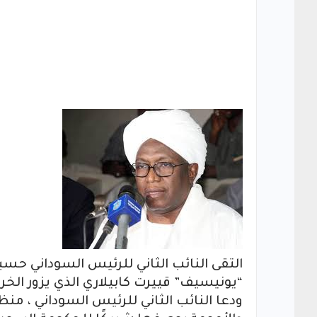
التقى النائب الثاني للرئيس السوداني حسب
“يونيسيف” قييرت كابيلاري الذي يزور الخرط
ودعا النائب الثاني للرئيس السوداني ، م