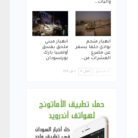
واليات…
انهيار منجم
انهيار مبني
بوادي حلفا يسفر
ملحق بفندق
عن مصرع
أولمبيا بارك
العشرات من…
بورتسودان
السابق
التالي
1 من 279