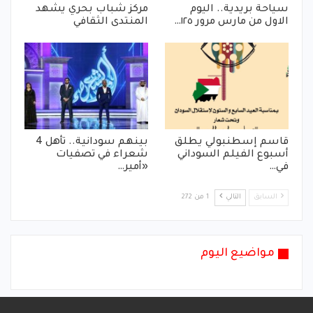
سياحة بريدية.. اليوم
مركز شباب بحري يشهد
الاول من مارس مرور ١٢٥…
المنتدى الثقافي
قاسم إسطنبولي يطلق
بينهم سودانية.. تأهل 4
أسبوع الفيلم السوداني
شعراء في تصفيات
في…
«أمير…
السابق
التالي
1 من 272
مواضيع اليوم