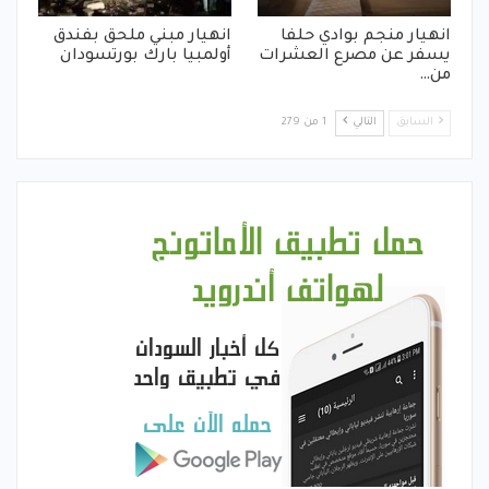
انهيار منجم بوادي حلفا
انهيار مبني ملحق بفندق
يسفر عن مصرع العشرات
أولمبيا بارك بورتسودان
من…
السابق
التالي
1 من 279