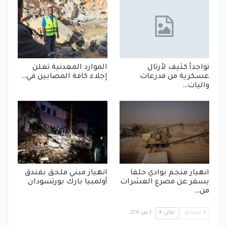
تواجدأ كثيف لأرتال
الموارد المعدنية تعلن
عسكرية من مدرعات
إجلاء كافة المصابين في…
واليات…
انهيار منجم بوادي حلفا
انهيار مبني ملحق بفندق
يسفر عن مصرع العشرات
أولمبيا بارك بورتسودان
من…
السابق
التالي
1 من 279