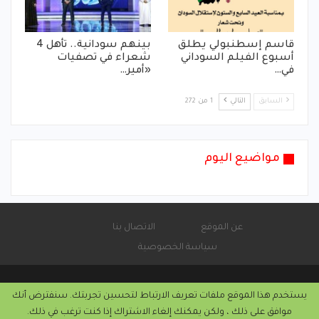
قاسم إسطنبولي يطلق
بينهم سودانية.. تأهل 4
أسبوع الفيلم السوداني
شعراء في تصفيات
في…
«أمير…
السابق
التالي
1 من 272
مواضيع اليوم
عن الموقع
الاتصال بنا
سياسة الخصوصية
يستخدم هذا الموقع ملفات تعريف الارتباط لتحسين تجربتك. سنفترض أنك
© 2026 - موقع الأماتونج.
موافق على ذلك ، ولكن يمكنك إلغاء الاشتراك إذا كنت ترغب في ذلك.