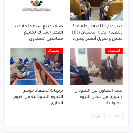
مدير عام التنمية الإجتماعية
صرف مبلغ ٣٠،٠٠٠ منحة عيد
وتنفيذي بحري يدشنان (113)
الفطر المبارك لجميع
مشروع تمويل أصغر ببحري
معاشيي الصندوق
اقتصاد
اقتصاد
بحث التعاون بين السودان
ترتيبات لإنعقاد مؤتمر
وسوريا في مجال الثروة
اللحوم السودانية فى إكتوبر
الحيوانية
الجارى
السابق
التالي