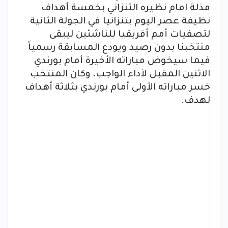
مذلة امام نظيره التنزاني بخمسة أهداف
نظيفة عصر اليوم بتنزانيا في الجولة الثانية
لتصفيات أمم أفريقيا للناشئين ليبقى
منتخبنا بدون رصيد ويودع المسابقة رسمياً
فيما سيخوض مباراته الأخيرة أمام بورندي
الاثنين المقبل لأداء الواجب، وكان المنتخب
خسر مباراته الأولى أمام بورندي بثلاثة أهداف
لهدف.