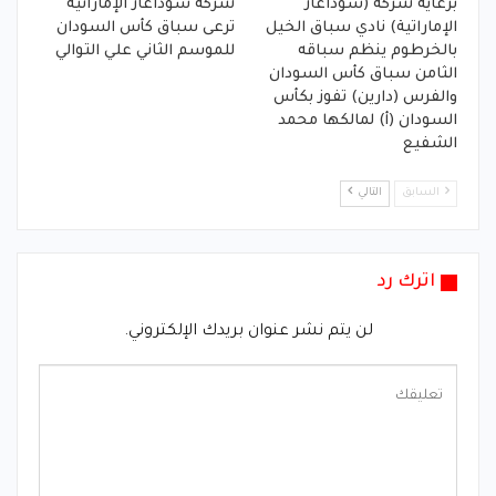
برعاية شركة (سوداغاز
شركة سوداغاز الإماراتية
الإماراتية) نادي سباق الخيل
ترعى سباق كأس السودان
بالخرطوم ينظم سباقه
للموسم الثاني علي التوالي
الثامن سباق كأس السودان
والفرس (دارين) تفوز بكأس
السودان (أ) لمالكها محمد
الشفيع
السابق
التالي
اترك رد
لن يتم نشر عنوان بريدك الإلكتروني.