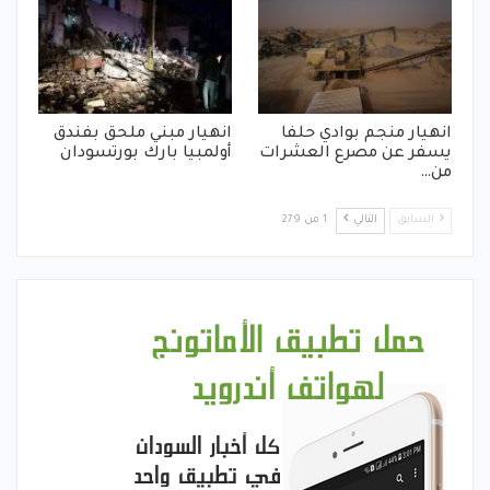
انهيار منجم بوادي حلفا
انهيار مبني ملحق بفندق
يسفر عن مصرع العشرات
أولمبيا بارك بورتسودان
من…
السابق
التالي
1 من 279