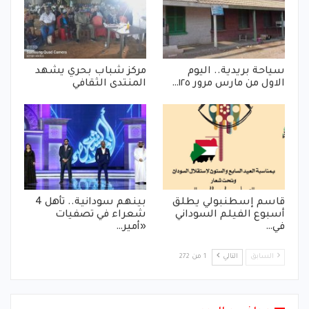
سياحة بريدية.. اليوم
مركز شباب بحري يشهد
الاول من مارس مرور ١٢٥…
المنتدى الثقافي
قاسم إسطنبولي يطلق
بينهم سودانية.. تأهل 4
أسبوع الفيلم السوداني
شعراء في تصفيات
في…
«أمير…
السابق
التالي
1 من 272