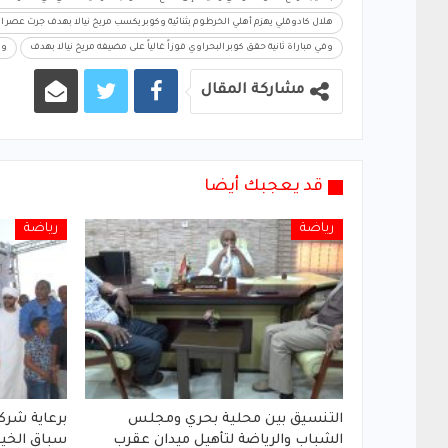
هلال كادوقلي يهزم أهلي الخرطوم بثنائية وكوبر يكسب مريخ نيالا بهدف جرت عصر اليو
وفي مباراة ثانية حقق كوبر البحراوي فوزاً غالياً على مضيفه مريخ نيالا بهدف
وي
مشاركة المقال
قد يعجبك أيضا
رياضة
رياضة
التنسيق بين محلية بحري ومجلس
برعاية شركة
الشباب والرياضة لتأهيل ميدان عقرب
سباق الخي