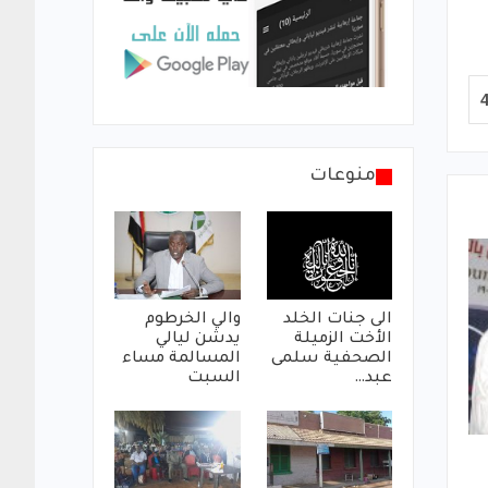
منوعات
الى جنات الخلد
والي الخرطوم
الأخت الزميلة
يدشن ليالي
الصحفية سلمى
المسالمة مساء
عبد…
السبت