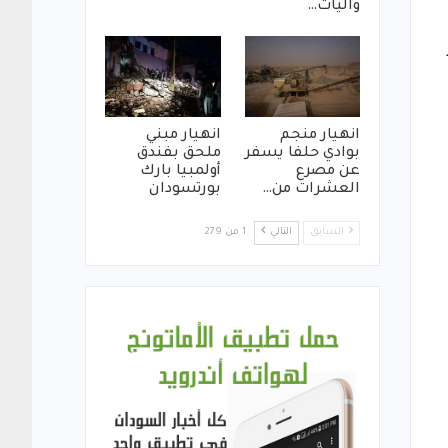
واليات…
د
انهيار منجم
انهيار مبني
بوادي حلفا يسفر
ملحق بفندق
عن مصرع
أولمبيا بارك
العشرات من…
بورتسودان
السابق
التالي
1 من 279