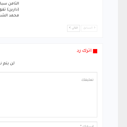
الثامن سبا
(دارين) تفو
محمد الشف
السابق
التالي
اترك رد
لن يتم ن