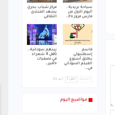
سياحة بريدية..
مركز شباب بحري
اليوم الاول من
يشهد المنتدى
مارس مرور ١٢٥…
الثقافي
قاسم
بينهم سودانية..
إسطنبولي
تأهل 4 شعراء
يطلق أسبوع
في تصفيات
الفيلم السوداني
«أمير…
في…
السابق
التالي
1 من 272
مواضيع اليوم