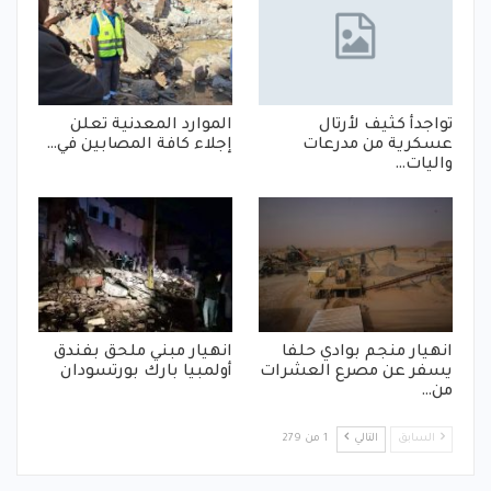
تواجدأ كثيف لأرتال
الموارد المعدنية تعلن
عسكرية من مدرعات
إجلاء كافة المصابين في…
واليات…
انهيار منجم بوادي حلفا
انهيار مبني ملحق بفندق
يسفر عن مصرع العشرات
أولمبيا بارك بورتسودان
من…
السابق
التالي
1 من 279