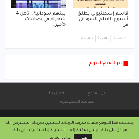
قاسم إسطنبولي يطلق
بينهم سودانية.. تأهل 4
أسبوع الفيلم السوداني
شعراء في تصفيات
في…
«أمير…
السابق
التالي
1 من 272
مواضيع اليوم
عن الموقع
الاتصال بنا
سياسة الخصوصية
يستخدم هذا الموقع ملفات تعريف الارتباط لتحسين تجربتك. سنفترض أنك
© 2026 - موقع الأماتونج.
موافق على ذلك ، ولكن يمكنك إلغاء الاشتراك إذا كنت ترغب في ذلك.
التركيب والاستضافة من
كريستا هوست
قبول
قراءة المزيد