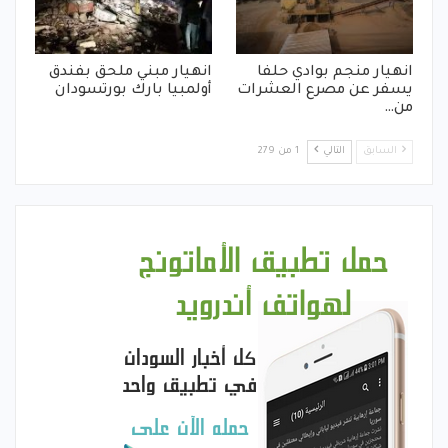
انهيار منجم بوادي حلفا
انهيار مبني ملحق بفندق
يسفر عن مصرع العشرات
أولمبيا بارك بورتسودان
من…
السابق
التالي
1 من 279