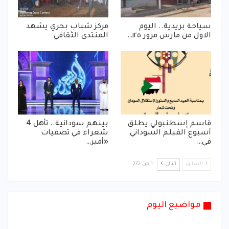
سياحة بريدية.. اليوم
مركز شباب بحري يشهد
الاول من مارس مرور ١٢٥…
المنتدى الثقافي
قاسم إسطنبولي يطلق
بينهم سودانية.. تأهل 4
أسبوع الفيلم السوداني
شعراء في تصفيات
في…
«أمير…
السابق
التالي
1 من 272
مواضيع اليوم