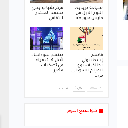
سياحة بريدية..
مركز شباب بحري
اليوم الاول من
يشهد المنتدى
مارس مرور ١٢٥…
الثقافي
قاسم
بينهم سودانية..
إسطنبولي
تأهل 4 شعراء
يطلق أسبوع
في تصفيات
الفيلم السوداني
«أمير…
في…
السابق
التالي
1 من 272
مواضيع اليوم