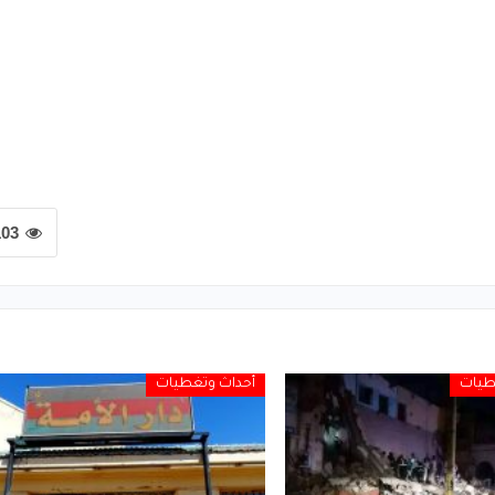
103
طيات
أحداث وتغطيات