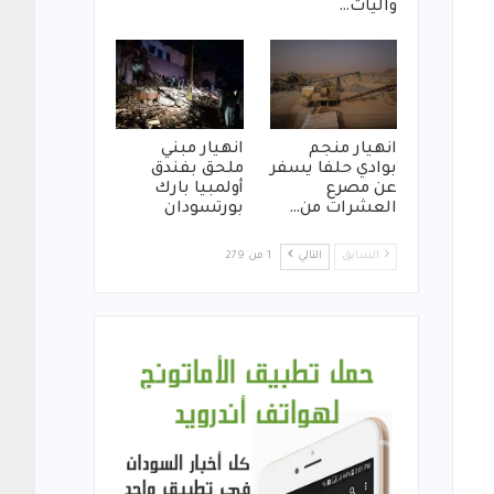
واليات…
انهيار منجم
انهيار مبني
بوادي حلفا يسفر
ملحق بفندق
عن مصرع
أولمبيا بارك
العشرات من…
بورتسودان
السابق
التالي
1 من 279