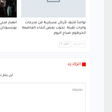
تواجدأ كثيف لأرتال عسكرية من مدرعات
انهيار مبني
واليات ثقيلة تجوب بعص أنحاء العاصمة
بورتسودان
الخرطوم صباح اليوم
السابق
التالي
اترك رد
لن يتم ن