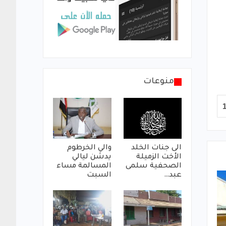
منوعات
الى جنات الخلد
والي الخرطوم
الأخت الزميلة
يدشن ليالي
الصحفية سلمى
المسالمة مساء
عبد…
السبت