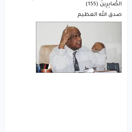
الصَّابِرِينَ (155)
صدق الله العظيم