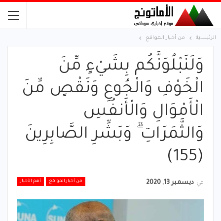
الرئيسية
من أخبار المواقع
وَلَنَبْلُوَنَّكُم بِشَيْءٍ مِّنَ
الْخَوْفِ وَالْجُوعِ وَنَقْصٍ مِّنَ
الْأَمْوَالِ وَالْأَنفُسِ
وَالثَّمَرَاتِ ۗ وَبَشِّرِ الصَّابِرِينَ
(155)
من أخبار المواقع
أهم الأخبار
في
ديسمبر 13, 2020