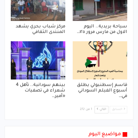
سياحة بريدية.. اليوم
مركز شباب بحري يشهد
الاول من مارس مرور ١٢٥…
المنتدى الثقافي
قاسم إسطنبولي يطلق
بينهم سودانية.. تأهل 4
أسبوع الفيلم السوداني
شعراء في تصفيات
في…
«أمير…
السابق
التالي
1 من 272
مواضيع اليوم