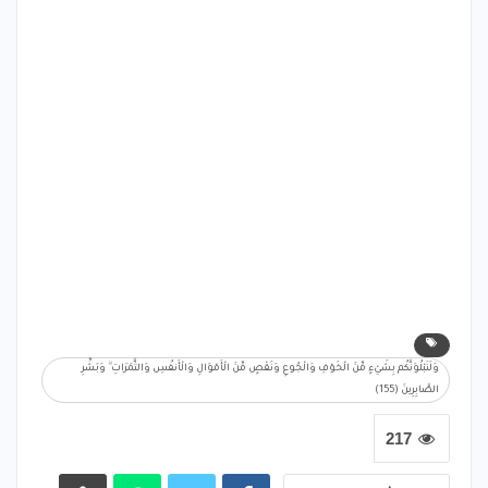
وَلَنَبْلُوَنَّكُم بِشَيْءٍ مِّنَ الْخَوْفِ وَالْجُوعِ وَنَقْصٍ مِّنَ الْأَمْوَالِ وَالْأَنفُسِ وَالثَّمَرَاتِ ۗ وَبَشِّرِ
الصَّابِرِينَ (155)
217