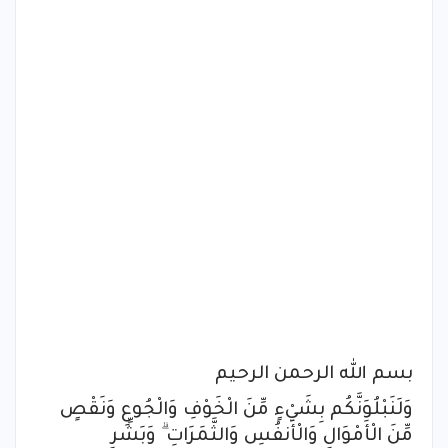
بسم الله الرحمن الرحيم
وَلَنَبْلُوَنَّكُم بِشَيْءٍ مِّنَ الْخَوْفِ وَالْجُوعِ وَنَقْصٍ
مِّنَ الْأَمْوَالِ وَالْأَنفُسِ وَالثَّمَرَاتِ ۗ وَبَشِّرِ