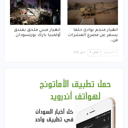
انهيار منجم بوادي حلفا
انهيار مبني ملحق بفندق
يسفر عن مصرع العشرات
أولمبيا بارك بورتسودان
من…
السابق
التالي
1 من 279