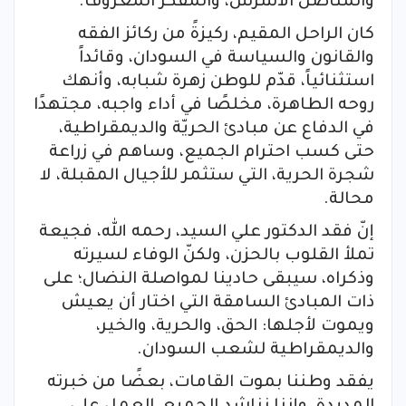
والمناضل الأشرس، والمفكر المعروف.
كان الراحل المقيم، ركيزةً من ركائز الفقه
والقانون والسياسة في السودان، وقائداً
استثنائياً، قدّم للوطن زهرة شبابه، وأنهك
روحه الطاهرة، مخلصًا في أداء واجبه، مجتهدًا
في الدفاع عن مبادئ الحريّة والديمقراطية،
حتى كسب احترام الجميع، وساهم في زراعة
شجرة الحرية، التي ستثمر للأجيال المقبلة، لا
محالة.
إنّ فقد الدكتور علي السيد، رحمه الله، فجيعة
تملأ القلوب بالحزن، ولكنّ الوفاء لسيرته
وذكراه، سيبقى حادينا لمواصلة النضال؛ على
ذات المبادئ السامقة التي اختار أن يعيش
ويموت لأجلها: الحق، والحرية، والخير،
والديمقراطية لشعب السودان.
يفقد وطننا بموت القامات، بعضًا من خبرته