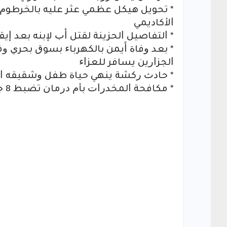
* ﺗﺤﻮﻳﻞ ﻫﻴﻜﻞ ﻋﻈﻤﻲ ﻋﺜﺮ ﻋﻠﻴﻪ ﺑﺎﻟﺨﺮﻃﻮﻡ
ﺍﻷﻛﺎﺩﻳﻤﻲ
* ﺍﻟﺘﻔﺎﺻﻴﻞ ﺍﻟﺤﺰﻳﻨﺔ ﻟﻘﺘﻞ ﺃﺏ ﻹﺑﻨﻪ ﺑﻌﺪ ﺇﻳﻘ
* ﺑﻌﺪ ﻭﻓﺎﺓ ﺃﻳﻤﻦ ﺑﺎﻟﻜﻬﺮﺑﺎﺀ ﺑﺴﻮﻕ ﺑﺤﺮﻱ ﻭ
ﺍﻟﺠﺰﺍﺭﻳﻦ ﻳﺴﺎﻓﺮ ﻟﻠﻌﺰﺍﺀ
* ﺣﺎﺩﺙ ﺭﻛﺸﺔ ﻳﻨﻬﻲ ﺣﻴﺎﺓ ﻃﻔﻞ ﻭﺷﻘﻴﻘﻪ ﺍﻷ
* ﻣﻜﺎﻓﺤﺔ ﺍﻟﻤﺨﺪﺭﺍﺕ ﺑﺄﻡ ﺩﺭﻣﺎﻥ ﺗﻀﺒﻂ 8 ﺟﻮﺍﻻﺕ ﺣﺸﻴﺶ.