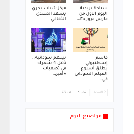
سياحة بريدية..
مركز شباب بحري
اليوم الاول من
يشهد المنتدى
مارس مرور ١٢٥…
الثقافي
قاسم
بينهم سودانية..
إسطنبولي
تأهل 4 شعراء
يطلق أسبوع
في تصفيات
الفيلم السوداني
«أمير…
في…
السابق
التالي
1 من 272
مواضيع اليوم