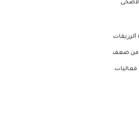
 ﺍﻷﺿﺤﻰ
 ﺍﻟﺮﺯﻳﻘﺎﺕ
ﻯ ﻣﻦ ﺿﻌﻒ
“ ﻓﻌﺎﻟﻴﺎﺕ