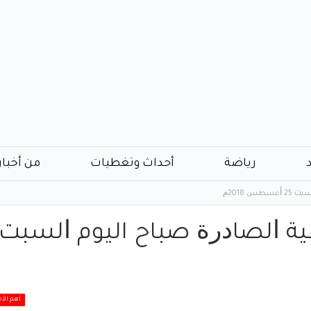
رياضة
أحداث وتغطيات
من أخبار
 2018ﻡ
ﺔ ﺍﻟﺼﺎﺩﺭﺓ صباح اليوم ﺍﻟﺴﺒﺖ
أهم الأخ