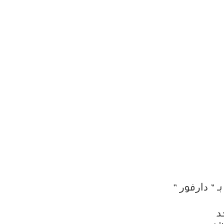
 ” ﺩﺍﺭﻓﻮﺭ ”
ﺪ