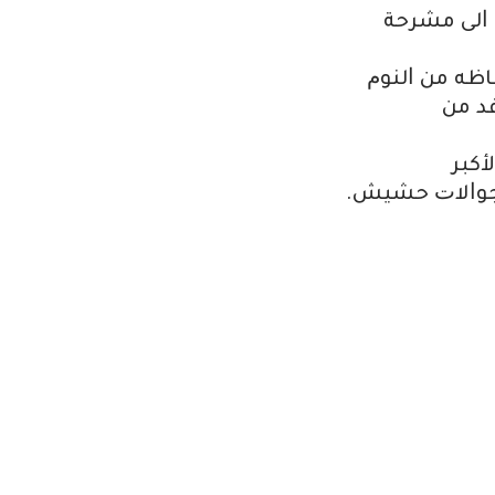
 ﺍﻟﻰ ﻣﺸﺮﺣﺔ
ﺎﻇﻪ ﻣﻦ ﺍﻟﻨﻮﻡ
ﻓﺪ ﻣﻦ
ﻛﺒﺮ