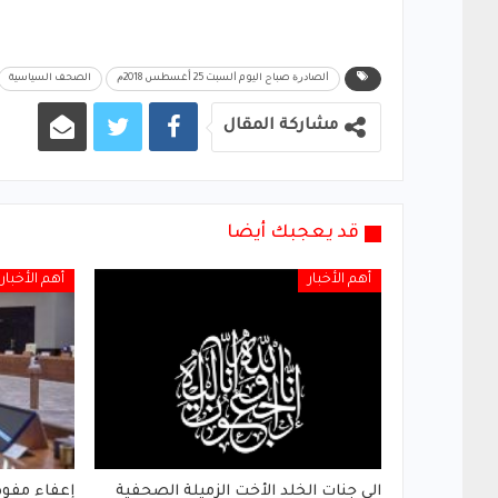
ﺍﻟﺼﺎﺩﺭﺓ صباح اليوم ﺍﻟﺴﺒﺖ 25 ﺃﻏﺴﻄﺲ 2018ﻡ
الصحف السياسية
مشاركة المقال
قد يعجبك أيضا
أهم الأخبار
أهم الأخبار
الى جنات الخلد الأخت الزميلة الصحفية
إعفاء مفوض