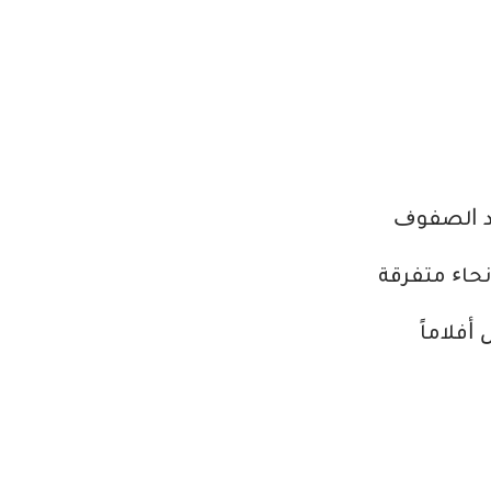
ﺍﻳﺪ ﺍﻟﺼﻔﻮﻑ
ﻧﺤﺎﺀ ﻣﺘﻔﺮﻗﺔ
ﺃﻓﻼﻣﺎً