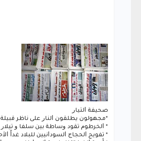
ﺻﺤﻴﻔﺔ ﺍﻟﺘﻴﺎﺭ
*ﻣﺠﻬﻮﻟﻮﻥ ﻳﻄﻠﻘﻮﻥ ﺍﻟﻨﺎﺭ ﻋﻠﻰ ﻧﺎﻇﺮ ﻗﺒﻴﻠﺔ ﺑـ
* ﺍﻟﺨﺮﻃﻮﻡ ﺗﻘﻮﺩ ﻭﺳﺎﻃﺔ ﺑﻴﻦ ﺳﻠﻔﺎ ﻭ ﺗﻴﻼﺭ
* ﺗﻔﻮﻳﺞ ﺍﻟﺤﺠﺎﺝ ﺍﻟﺴﻮﺩﺍﻧﻴﻴﻦ ﻟﻠﺒﻼﺩ ﻏﺪﺍً ﺍﻷﺣ