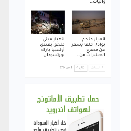
واليات…
انهيار منجم
انهيار مبني
بوادي حلفا يسفر
ملحق بفندق
عن مصرع
أولمبيا بارك
العشرات من…
بورتسودان
السابق
التالي
1 من 279