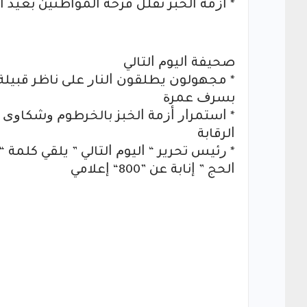
* ﺃﺯﻣﺔ ﺍﻟﺨﺒﺰ ﺗﻘﻠﻞ ﻓﺮﺣﺔ ﺍﻟﻤﻮﺍﻃﻨﻴﻦ ﺑﻌﻴﺪ
ﺻﺤﻴﻔﺔ ﺍﻟﻴﻮﻡ ﺍﻟﺘﺎﻟﻲ
* ﻣﺠﻬﻮﻟﻮﻥ ﻳﻄﻠﻘﻮﻥ ﺍﻟﻨﺎﺭ ﻋﻠﻰ ﻧﺎﻇﺮ ﻗﺒﻴﻠﺔ
ﺑﺴﺮﻑ ﻋﻤﺮﺓ
* ﺍﺳﺘﻤﺮﺍﺭ ﺃﺯﻣﺔ ﺍﻟﺨﺒﺰ ﺑﺎﻟﺨﺮﻃﻮﻡ ﻭﺷﻜﺎﻭ
ﺍﻟﺮﻗﺎﺑﺔ
* ﺭﺋﻴﺲ ﺗﺤﺮﻳﺮ “ ﺍﻟﻴﻮﻡ ﺍﻟﺘﺎﻟﻲ ” ﻳﻠﻘﻲ ﻛﻠﻤﺔ 
ﺍﻟﺤﺞ ” ﺇﻧﺎﺑﺔ ﻋﻦ ”800“ ﺇﻋﻼﻣﻲ