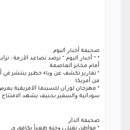
ﺻﺤﻴﻔﺔ ﺃﺧﺒﺎﺭ ﺍﻟﻴﻮﻡ
* “ ﺃﺧﺒﺎﺭ ﺍﻟﻴﻮﻡ ” ﺗﺮﺻﺪ ﺗﺼﺎﻋﺪ ﺍﻷﺯﻣﺔ : ﺗﺰ
ﺃﻣﺎﻡ ﻣﺨﺎﺑﺰ ﺍﻟﻌﺎﺻﻤﺔ
* ﺗﻘﺎﺭﻳﺮ ﺗﻜﺸﻒ ﻋﻦ ﻭﺑﺎﺀ ﺧﻄﻴﺮ ﻳﻨﺘﺸﺮ ﻓﻲ ﺃ
ﻣﻦ ﺃﻣﺮﻳﻜﺎ
* ﻣﻬﺮﺟﺎﻥ ﻟﻮﺯﺍﻥ ﻟﻠﺴﻴﻨﻤﺎ ﺍﻷﻓﺮﻳﻘﻴﺔ ﻳﻌﺮﺽ 
ﺳﻮﺩﺍﻧﻴﺔ ﻭﺍﻟﺴﻔﻴﺮ ﺑﺠﻨﻴﻒ ﻳﺸﻬﺪ ﺍﻻﻓﺘﺘﺎﺡ
ﺻﺤﻴﻔﺔ ﺍﻟﺪﺍﺭ
* ﻣﻮﺍﻃﻦ ﻳﻘﺘﻞ ﺯﻭﺟﺘﻪ ﻃﻌﻨﺎً ﺑﻜﺎﻓﻮﺭﻱ