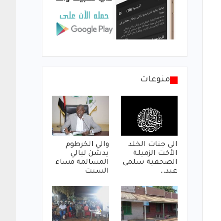
منوعات
الى جنات الخلد
والي الخرطوم
الأخت الزميلة
يدشن ليالي
الصحفية سلمى
المسالمة مساء
عبد…
السبت