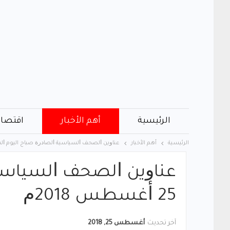
الرئيسية
أهم الأخبار
اقتصاد
الرئيسية
أهم الأخبار
ﻋﻨﺎﻭﻳﻦ ﺍﻟﺼﺤﻒ ﺍﻟﺴﻴﺎﺳﻴﺔ ﺍﻟﺼﺎﺩﺭﺓ صباح اليوم ﺍﻟﺴﺒﺖ 25 ﺃﻏﺴﻄﺲ
ﻋﻨﺎﻭﻳﻦ ﺍﻟﺼﺤﻒ ﺍﻟﺴﻴﺎﺳﻴ
25 ﺃﻏﺴﻄﺲ 2018ﻡ
آخر تحديث
أغسطس 25, 2018