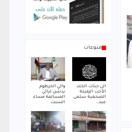
منوعات
الى جنات الخلد
والي الخرطوم
الأخت الزميلة
يدشن ليالي
الصحفية سلمى
المسالمة مساء
عبد…
السبت