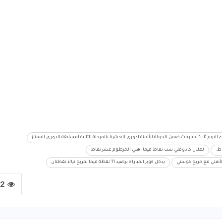
ليوم ثلاث مباريات ضمن الجولة الثامنة لدوري العشرة بالمرحلة الثانية لمسابقة الدوري الممتاز
ط.
لهلال كادوقلي ست نقاط فيما اهلي الخرطوم عشر نقاط
الأهلي مع مريخ كوستي
يدخل كوبر المباراة برصيد 11 نقطة فيما لمريخ نيالا نقطتان
22