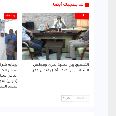
قد يعجبك أيضا
رياضة
رياضة
التنسيق بين محلية بحري ومجلس
برعاية شركة
الشباب والرياضة لتأهيل ميدان عقرب
سباق الخي
الثامن سبا
(دارين) تفو
محمد الشف
السابق
التالي