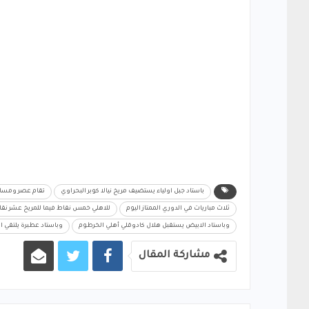
باستاد جبل اولياء يستضيف مريخ نيالا كوبر البحراوي
تقام عصر ومساء ا
ثلاث مباريات في الدوري الممتاز اليوم
للاهلي خمس نقاط فيما للمريخ عشر نقا
وباستاد الابيض يستقبل هلال كادوقلي أهلي الخرطوم
وباستاد عطبرة يلتقي 
مشاركة المقال