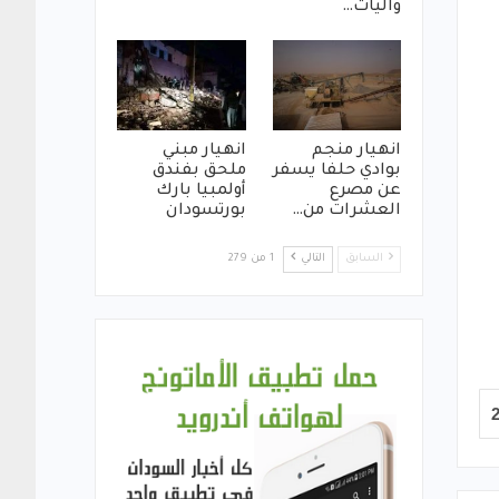
واليات…
انهيار منجم
انهيار مبني
بوادي حلفا يسفر
ملحق بفندق
عن مصرع
أولمبيا بارك
العشرات من…
بورتسودان
السابق
التالي
1 من 279