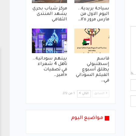
سياحة بريدية..
مركز شباب بحري
اليوم الاول من
يشهد المنتدى
مارس مرور ١٢٥…
الثقافي
قاسم
بينهم سودانية..
إسطنبولي
تأهل 4 شعراء
يطلق أسبوع
في تصفيات
الفيلم السوداني
«أمير…
في…
السابق
التالي
1 من 272
مواضيع اليوم