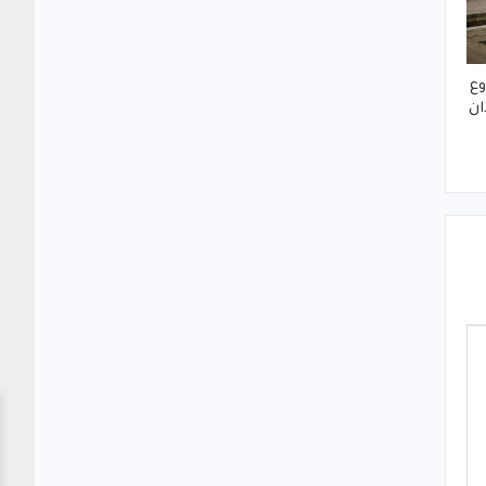
وع
ان