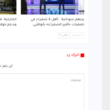
بينهم سودانية.. تأهل 4 شعراء في
الخارجية: ق
تصفيات «أمير الشعراء» بأبوظبي
وندعم موق
السابق
التالي
اترك رد
لن يتم ن