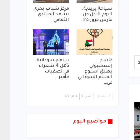
سياحة بريدية..
مركز شباب بحري
اليوم الاول من
يشهد المنتدى
مارس مرور ١٢٥…
الثقافي
قاسم
بينهم سودانية..
إسطنبولي
تأهل 4 شعراء
يطلق أسبوع
في تصفيات
الفيلم السوداني
«أمير…
في…
السابق
التالي
1 من 272
مواضيع اليوم