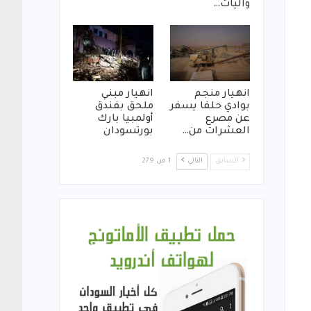
واليات…
انهيار منجم
انهيار مبني
بوادي حلفا يسفر
ملحق بفندق
عن مصرع
أولمبيا بارك
العشرات من…
بورتسودان
السابق
التالي
1 من 279