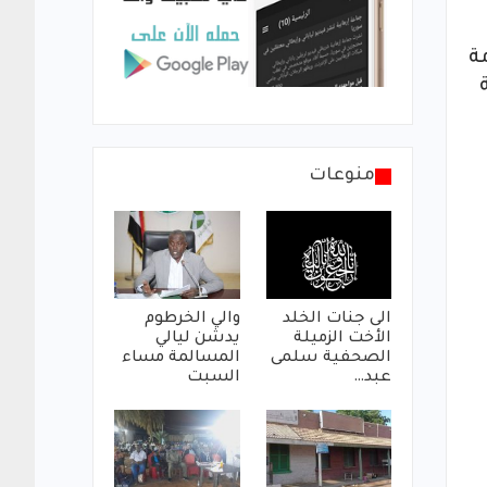
عامة
في المئة
منوعات
الى جنات الخلد
والي الخرطوم
الأخت الزميلة
يدشن ليالي
الصحفية سلمى
المسالمة مساء
عبد…
السبت