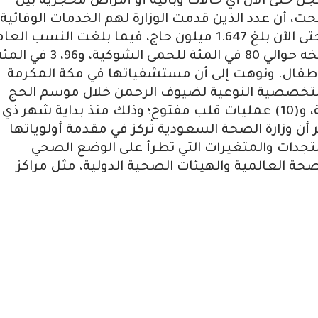
ل حتى الآن أي حالات وبائية أو أمراض محجرية بين
 أن عدد الذين قدمت الوزارة لهم الخدمات الوقائية
في عبر المنافذ الصحية من ١ ذو القعدة وحتى الآن بلغ 1.647 ميلون حاج، فيما بلغت النسب ال
لالتزام الحجاج باللقاحات الوقائية حتى تاريخه حوالي 80 في المئة‏ للحمى الشوكية، و96، 3 
في المئة لشلل الأطفال‏. ونوهت إلى أن مستشفياتها في مكة المكرمة
 التخصصية النوعية لضيوف الرحمن خلال موسم الحج
هذا العام، حيث أجرت (187) قسطرة قلبية، و(10) عمليات قلب مفتوح؛ وذلك منذ بداية شهر ذي
أن وزارة الصحة السعودية تُركز في مقدمة أولوياتها
مستجدات والمتغيرات التي تطرأ على الوضع الصحي
صحة العالمية والهيئات الصحية الدولية، مثل مراكز