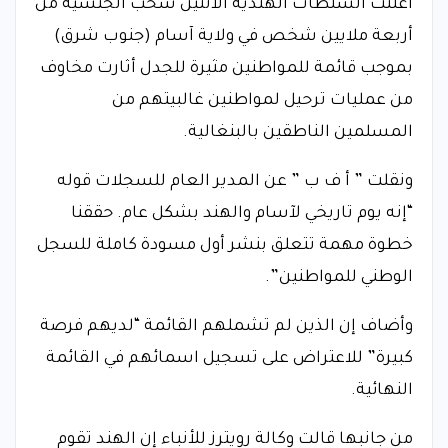
أعلنت السلطات الهندية الاثنين سحب الجنسية من
أربعة ملايين شخص في ولاية آسام (جنوب شرق)
بموجب قائمة للمواطنين مثيرة للجدل أثارت مخاوف
من عمليات ترحيل لمواطنين غالبيتهم من
المسلمين الناطقين بالبنغالية.
ونقلت ” أ ف ب ” عن المدير العام للسجلات قوله
“إنه يوم تاريخي لآسام والهند بشكل عام. حققنا
خطوة مهمة تتعلق بنشر أول مسودة كاملة للسجل
الوطني للمواطنين”.
وأضاف إن الذين لم تشملهم القائمة “لديهم فرصة
كبيرة” للاعتراض على تسجيل اسمائهم في القائمة
النهائية.
من جانبها قالت وكالة رويترز للأنباء إن الهند تقوم