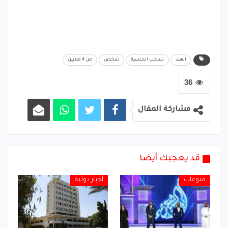
الهند
تسحب الجنسية
شخص
من 4 ملايين
36
مشاركة المقال
قد يعجبك أيضا
منوعات
أخبار دولية