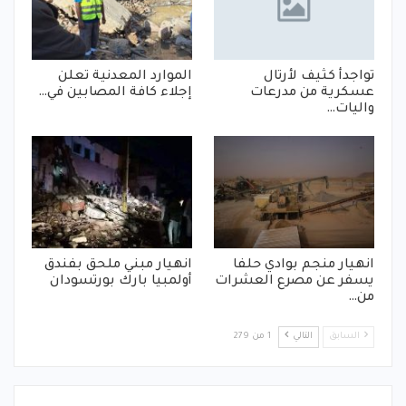
تواجدأ كثيف لأرتال
الموارد المعدنية تعلن
عسكرية من مدرعات
إجلاء كافة المصابين في…
واليات…
انهيار منجم بوادي حلفا
انهيار مبني ملحق بفندق
يسفر عن مصرع العشرات
أولمبيا بارك بورتسودان
من…
السابق
التالي
1 من 279