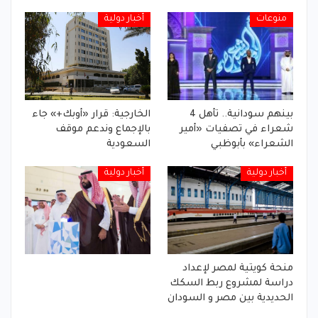
منوعات
أخبار دولية
بينهم سودانية.. تأهل 4
الخارجية: قرار «أوبك+» جاء
شعراء في تصفيات «أمير
بالإجماع وندعم موقف
الشعراء» بأبوظبي
السعودية
أخبار دولية
أخبار دولية
منحة كويتية لمصر لإعداد
دراسة لمشروع ربط السكك
الحديدية بين مصر و السودان