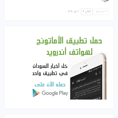
من…
السابق
التالي
1 من 279