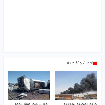
أحداث وتغطيات
حريق بمصنع بمحلية
انقلاب تانكر وقود يحمل