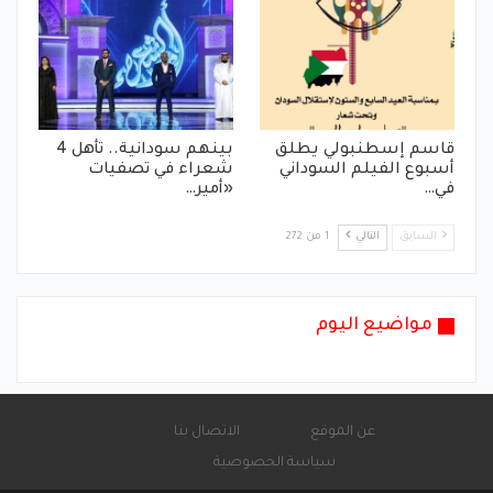
قاسم إسطنبولي يطلق
بينهم سودانية.. تأهل 4
أسبوع الفيلم السوداني
شعراء في تصفيات
في…
«أمير…
السابق
التالي
1 من 272
مواضيع اليوم
عن الموقع
الاتصال بنا
سياسة الخصوصية