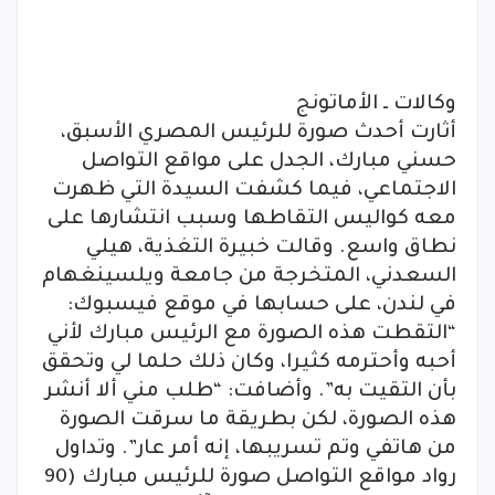
وكالات ـ الأماتونج
أثارت أحدث صورة للرئيس المصري الأسبق،
حسني مبارك، الجدل على مواقع التواصل
الاجتماعي، فيما كشفت السيدة التي ظهرت
معه كواليس التقاطها وسبب انتشارها على
نطاق واسع. وقالت خبيرة التغذية، هيلي
السعدني، المتخرجة من جامعة ويلسينغهام
في لندن، على حسابها في موقع فيسبوك:
“التقطت هذه الصورة مع الرئيس مبارك لأني
أحبه وأحترمه كثيرا، وكان ذلك حلما لي وتحقق
بأن التقيت به”. وأضافت: “طلب مني ألا أنشر
هذه الصورة، لكن بطريقة ما سرقت الصورة
من هاتفي وتم تسريبها، إنه أمر عار”. وتداول
رواد مواقع التواصل صورة للرئيس مبارك (90