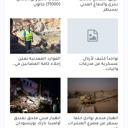
بحري والدفاع المدني
(11000) جالون
يسيطر
تواجدأ كثيف لأرتال
الموارد المعدنية تعلن
عسكرية من مدرعات
إجلاء كافة المصابين في…
واليات…
انهيار منجم بوادي حلفا
انهيار مبني ملحق بفندق
يسفر عن مصرع العشرات
أولمبيا بارك بورتسودان