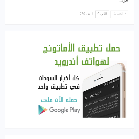
من…
السابق
التالي
1 من 279