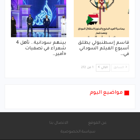
قاسم إسطنبولي يطلق
بينهم سودانية.. تأهل 4
أسبوع الفيلم السوداني
شعراء في تصفيات
في…
«أمير…
السابق
التالي
1 من 272
مواضيع اليوم
عن الموقع
الاتصال بنا
سياسة الخصوصية