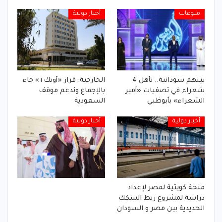
منوعات
أخبار دولية
بينهم سودانية.. تأهل 4
الخارجية: قرار «أوبك+» جاء
شعراء في تصفيات «أمير
بالإجماع وندعم موقف
الشعراء» بأبوظبي
السعودية
أخبار دولية
أخبار دولية
منحة كويتية لمصر لإعداد
دراسة لمشروع ربط السكك
الحديدية بين مصر و السودان