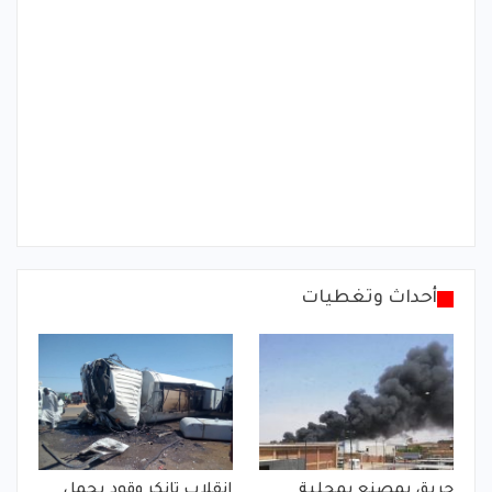
أحداث وتغطيات
حريق بمصنع بمحلية
انقلاب تانكر وقود يحمل