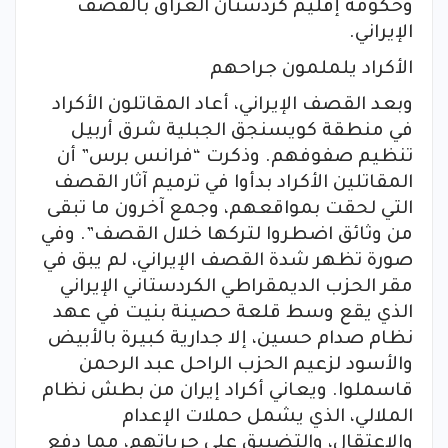
وحكومة إقليم كردستان العراق بالقصف
الإيراني.
الأكراد يلملمون جراحهم
وبعد القصف الإيراني، أعاد المقاتلون الأكراد
في منطقة كويسنجق الجبلية شرق أربيل
تنظيم صفوفهم. وذكرت “فرانس برس” أن
المقاتلين الأكراد بدأوا في ترميم آثار القصف
التي لحقت بمواقعهم، وجمع آخرون ما تبقى
من وثائق اضطروا لتركها خلال القصف”. وفي
صورة تظهر شدة القصف الإيراني، لم يبق في
مقر الحزب الديمقراطي الكردستاني الإيراني
الذي يقع وسط قلعة حصينة بنيت في عهد
نظام صدام حسين، إلا جدارية كبيرة بالأبيض
والأسود لزعيم الحزب الراحل عبد الرحمن
قاسملوا. ويعاني أكراد إيران من بطش نظام
الملالي، الذي يشمل حملات الإعدام
والاعتقال، والتضييق على حرياتهم، مما دفع