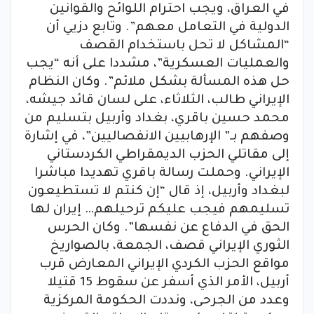
في العراق، ويجب احترام اللوائح والقوانين
الدولية في التعامل معهم”. وتابع دزيي أن
“المشاكل لا تحل باستخدام القصف
والعمليات العسكرية”، مشددا على أنه “يجب
حل هذه المسألة بشكل ملائم”. وكان النظام
الإيراني طالب، الثلاثاء، على لسان قائد جيشه،
محمد حسين باقري، بغداد وأربيل بتسليم من
وصفهم بـ” الإرهابيين الانفصاليين”، في إشارة
إلى مقاتلي الحزب الديمقراطي الكردستاني
الإيراني. وحملت رسالة باقري تهديدا مباشرا
لبغداد وأربيل، إذ قال “إن كنتم لا تستطيعون
تسليمهم فيجب عليكم ترحيلهم… إيران لها
الحق في الدفاع عن نفسها”. وكان الحرس
الثوري الإيراني قصف، الجمعة، بالصواريخ
مواقع الحزب الكردي الإيراني المعارض قرب
أربيل، الأمر الذي أسفر عن سقوط 15 قتيلا
وعدد من الجرحى، ونددت الحكومة المركزية