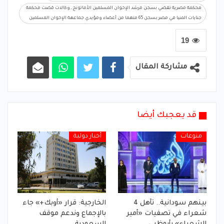
محكمة مصرية تقضي بسجن مرشد الإخوان المسلمين الأماتونج ـ وكالات قضت محكمة
جنايات المنيا في مصر بسجن 65 متهما من أعضاء ومؤيدي جماعهة الإخوان المسلمين
19
مشاركة المقال
قد يعجبك أيضا
منوعات
أخبار دولية
بينهم سودانية.. تأهل 4
الخارجية: قرار «أوبك+» جاء
شعراء في تصفيات «أمير
بالإجماع وندعم موقف