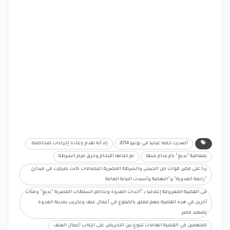
أصدرت حكما غيابيا في يونيو 2014
إلا أنه تقدم بإعادة إجراءات لمحاكمته.
بمعاقبة "بديع" بالإعدام شنقا
تم خلالها اقتحام وحرق مركز الشرطة
ردا على فض قوات من الجيش والشرطة المصرية اعتصامات كانت تمركزت في ميدانيّ
"رابعة العدوية" و"النهضة وأسندت النيابة العامة
فى القضية المعروفة إعلاميا بـ "أحداث العدوة وتحاكم السلطات المصرية "بديع" ومئات
آخرين في هذه القضية بتهم تتعلق بالضلوع في أعمال عنف وتخريب بمدينة العدوة
بصعيد مصر
للمتهمين في القضية اتهامات تتنوع بين التحريض على ارتكاب أعمال العنف