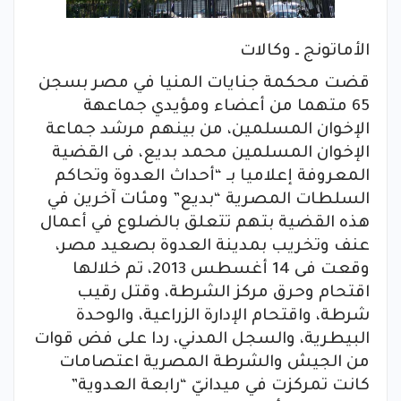
الأماتونج ـ وكالات
قضت محكمة جنايات المنيا في مصر بسجن
65 متهما من أعضاء ومؤيدي جماعهة
الإخوان المسلمين، من بينهم مرشد جماعة
الإخوان المسلمين محمد بديع، فى القضية
المعروفة إعلاميا بـ “أحداث العدوة وتحاكم
السلطات المصرية “بديع” ومئات آخرين في
هذه القضية بتهم تتعلق بالضلوع في أعمال
عنف وتخريب بمدينة العدوة بصعيد مصر،
وقعت فى 14 أغسطس 2013، تم خلالها
اقتحام وحرق مركز الشرطة، وقتل رقيب
شرطة، واقتحام الإدارة الزراعية، والوحدة
البيطرية، والسجل المدني، ردا على فض قوات
من الجيش والشرطة المصرية اعتصامات
كانت تمركزت في ميدانيّ “رابعة العدوية”