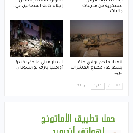
تواجدأ كثيف لأرتال
الموارد المعدنية تعلن
عسكرية من مدرعات
إجلاء كافة المصابين في…
واليات…
انهيار منجم بوادي حلفا
انهيار مبني ملحق بفندق
يسفر عن مصرع العشرات
أولمبيا بارك بورتسودان
من…
السابق
التالي
1 من 279