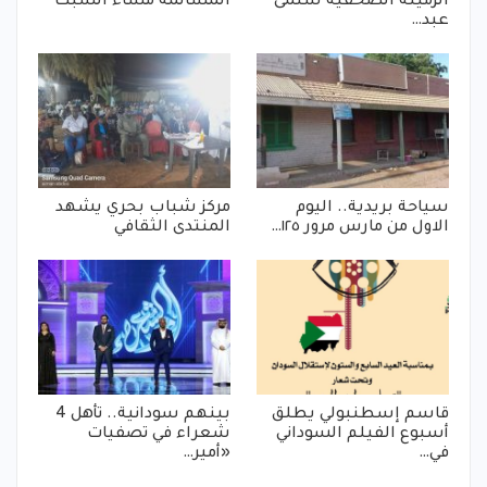
الزميلة الصحفية سلمى
المسالمة مساء السبت
عبد…
سياحة بريدية.. اليوم
مركز شباب بحري يشهد
الاول من مارس مرور ١٢٥…
المنتدى الثقافي
قاسم إسطنبولي يطلق
بينهم سودانية.. تأهل 4
أسبوع الفيلم السوداني
شعراء في تصفيات
في…
«أمير…