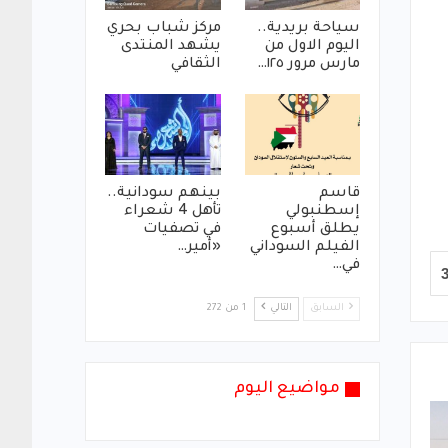
سياحة بريدية..
مركز شباب بحري
اليوم الاول من
يشهد المنتدى
مارس مرور ١٢٥…
الثقافي
قاسم
بينهم سودانية..
إسطنبولي
تأهل 4 شعراء
يطلق أسبوع
في تصفيات
الفيلم السوداني
«أمير…
في…
السابق
التالي
1 من 272
مواضيع اليوم