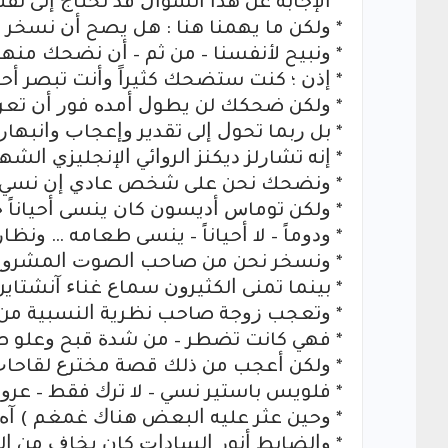
* ﺍﻹﺟﺎﺑﺔ ﻋﻦ ﻫﺬﺍ ﺍﻟﺴﺆﺍﻝ ﻗﺪ ﺗﺤﺘﺎﺝ ﺇﻟﻰ ﺗ
* ﻭﻟﻜﻦ ﻣﺎ ﻳﻬﻤﻨﺎ ﻫﻨﺎ : ﻫﻞ ﻳﺼﺢ ﺃﻥ ﻧﺴﺨﺮ 
* ﻭﻧﺒﻴﺢ ﻷﻧﻔﺴﻨﺎ – ﻣﻦ ﺛﻢ – ﺃﻥ ﻧﻀﺤﻚ ﻣﻨﻬﻢ
* ﺇﺫﻥ ؛ ﻛﻨﺖ ﺳﺘﻀﺤﻚ ﻛﺜﻴﺮﺍً ﻭﺃﻧﺖ ﺗﺒﺼﺮ ﺃﺣﺪ
* ﻭﻟﻜﻦ ﺿﺤﻜﻚ ﻟﻦ ﻳﻄﻮﻝ ﺃﻣﺪﻩ ﻓﻮﺭ ﺃﻥ ﺗﻌ
* ﺑﻞ ﺭﺑﻤﺎ ﺗﺤﻮﻝ ﺇﻟﻰ ﺗﻘﺪﻳﺮ ﻭﺇﻋﺠﺎﺏ ﻭﺍﻧﺒﻬﺎﺭ 
* ﺇﻧﻪ ﺗﺸﺎﺭﻟﺰ ﺩﻳﻜﻨﺰ ﺍﻟﺮﻭﺍﺋﻲ ﺍﻹﻧﺠﻠﻴﺰﻱ ﺍﻟﺸﻬﻴ
* ﻭﻧﻀﺤﻚ ﻧﺤﻦ ﻋﻠﻰ ﺷﺨﺺ ﻋﺎﺩﻱ ﺇﻥ ﻧﺴﻲ ﺷﻴﺌﺎً 
* ﻭﻟﻜﻦ ﺗﻮﻣﺎﺱ ﺃﺩﻳﺴﻮﻥ ﻛﺎﻥ ﻳﻨﺴﻰ ﺃﺣﻴﺎﻧﺎً ﺣ
* ﻭﺩﻭﻣﺎً – ﻻ ﺃﺣﻴﺎﻧﺎً – ﻳﻨﺴﻰ ﻃﻌﺎﻣﻪ … ﻭﻧﻈﺎﺭ
* ﻭﻧﺴﺨﺮ ﻧﺤﻦ ﻣﻦ ﺻﺎﺣﺐ ﺍﻟﺼﻮﺕ ﺍﻟﻤﺸﺮﻭﺥ 
* ﺑﻴﻨﻤﺎ ﺗﻤﻨﻰ ﺍﻟﻜﺜﻴﺮﻭﻥ ﺳﻤﺎﻉ ﻏﻨﺎﺀ ﺁﻧﺸﺘﺎﻳﻦ
* ﻭﺗﻌﺠﺐ ﺯﻭﺟﺔ ﺻﺎﺣﺐ ﻧﻈﺮﻳﺔ ﺍﻟﻨﺴﺒﻴﺔ ﻣﻦ ﻫ
* ﻓﻬﻲ ﻛﺎﻧﺖ ﺗﻀﻄﺮ – ﻣﻦ ﺷﺪﺓ ﻗﺒﺢ ﻭﻋﻠﻮ ﺻﻮﺗﻪ 
* ﻭﻟﻜﻦ ﺃﻋﺠﺐ ﻣﻦ ﺫﻟﻚ ﻗﺼﺔ ﻣﺨﺘﺮﻉ ﻟﻘﺎﺣﺎﺕ ﺍ
* ﻓﻠﻮﻳﺲ ﺑﺎﺳﺘﻴﺮ ﻧﺴﻲ – ﻻ ﺗﺮﻙ ﻓﻘﻂ – ﻋﺮﻭﺳ
* ﻭﺣﻴﻦ ﻋﺜﺮ ﻋﻠﻴﻪ ﺍﻟﺒﻌﺾ ﻫﻨﺎﻙ ﻏﻤﻐﻢ ‏) ﺁﻩ ﺣﻘ
* ﻭﺍﻟﻀﺎﺑﻂ ﺃﻧﻮﺭ ﺍﻟﺴﺎﺩﺍﺕ ﻛﺎﻥ ﻳﺨﺎﻑ ﻣﻦ ﺍﻟﻘﻄﺎ