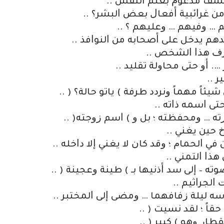
ﻔﻠﺴﻒ ﻣﺪﻋﻮﻡ ﺑﻌﻠﻢ ﺍﻟﻨﻔﺲ ..
ﻣﻦ ﻏﺮﺍﺋﺒﻴﺔ ﺃﻓﻌﺎﻝ ﺑﻌﺾ ﺍﻟﺒﺸﺮ؟ ..
 … ﻭﻓﻴﻬﻢ … ﻭﻋﻠﻴﻬﻢ ؟ ..
ﻫﻢ ﻳﺪﺧﻞ ﻋﻠﻰ ﺃﺻﺤﺎﺑﻪ ﻣﻦ ﺍﻟﻨﻮﺍﻓﺬ ..
ﺮﻑ ﻫﺬﺍ ﺍﻟﺸﺨﺺ ..
…. ﺃﻭ ﺣﺘﻰ ﻣﺤﺎﻭﻟﺔ ﺗﻘﻠﻴﺪ ..
ﺮ ..
ﻣﻬﻤﺎً ﻭﻧﺮﺩﺩ ﻃﺮﻓﺔ ‏) ﻳﺎﺗﻮ ﺣﺎﻟﺔ؟ ‏( ..
ﺘﻰ ﺍﺳﻤﻪ ﺫﺍﺗﻪ ..
ﺗﻪ … ﻭﻣﺤﻔﻈﺘﻪ ؛ ﺑﻞ ﻭ ‏) ﺍﺳﻢ ﺯﻭﺟﺘﻪ‏( ..
ﺣﻴﻦ ﻳﻐﻨﻲ ..
 ﻓﻲ ﺍﻟﺤﻤﺎﻡ ؛ ﻭﻗﺪ ﻛﺎﻥ ﻻ ﻳﻐﻨﻲ ﺇﻻ ﺩﺍﺧﻠﻪ ..
ﺬﺍ ﺍﻟﺘﻤﻨﻲ ..
– ﺇﻟﻰ ﺳﺪ ﺃﺫﻧﻴﻬﺎ ﺑـ ‏) ﻃﻴﻨﺔ ﻭﻋﺠﻴﻨﺔ ‏( ..
ﻟﺠﺮﺍﺛﻴﻢ ..
ﻪ ﻟﻴﻠﺔ ﺯﻓﺎﻓﻬﻤﺎ … ﻭﻣﻀﻰ ﺇﻟﻰ ﺍﻟﻤﺨﺘﺒﺮ ..
ﺎً ؛ ﻟﻘﺪ ﻧﺴﻴﺖ ‏( ..
ﺭ ﻭﻫﻮ ‏) ﻛﺒﻴﺮ ‏( ..