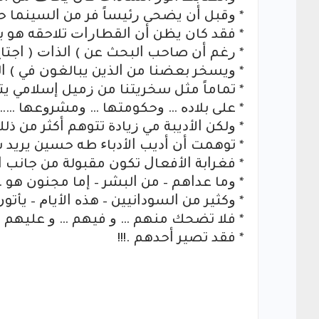
* ﻭﻗﺒﻞ ﺃﻥ ﻳﻀﺤﻰ ﺭﺋﻴﺴﺎً ﻓﺮ ﻣﻦ ﺍﻟﺴﻴﻨﻤﺎ ﺣﻴﻦ 
* ﻓﻘﺪ ﻛﺎﻥ ﻳﻈﻦ ﺃﻥ ﺍﻟﻘﻄﺎﺭﺍﺕ ﺗﻼﺣﻘﻪ ﻫﻮ ﺑـ ‏)
* ﺭﻏﻢ ﺃﻥ ﺻﺎﺣﺐ ﺍﻟﺒﺤﺚ ﻋﻦ ‏) ﺍﻟﺬﺍﺕ ‏( ﺍﺟﺘﺎﺡ 
* ﻭﻳﺴﺨﺮ ﺑﻌﻀﻨﺎ ﻣﻦ ﺍﻟﺬﻳﻦ ﻳﺒﺎﻟﻐﻮﻥ ﻓﻲ ‏) ﺍﻟﺘ
* ﺗﻤﺎﻣﺎً ﻣﺜﻞ ﺳﺨﺮﻳﺘﻨﺎ ﻣﻦ ﺯﻣﻴﻞ ﺇﺳﻼﻣﻲ ﻳ
* ﻋﻠﻰ ﺑﻼﺩﻩ … ﻭﺣﻜﻮﻣﺘﻬﺎ … ﻭﻣﺸﺮﻭﻋﻬﺎ …… ﻭ 
* ﻭﻟﻜﻦ ﺍﻷﺩﻳﺒﺔ ﻣﻲ ﺯﻳﺎﺩﺓ ﺗﺘﻮﻫﻢ ﺃﻛﺜﺮ ﻣﻦ ﺫﻟﻚ
* ﺗﻮﻫﻤﺖ ﺃﻥ ﺃﺩﻳﺐ ﺍﻷﺩﺑﺎﺀ ﻃﻪ ﺣﺴﻴﻦ ﻳﺮﻳﺪ ﺳ
* ﻓﻐﺮﺍﺑﺔ ﺍﻷﻓﻌﺎﻝ ﺗﻜﻮﻥ ﻣﻘﺒﻮﻟﺔ ﻣﻦ ﺟﺎﻧﺐ ﺍ
* ﻭﻣﺎ ﻋﺪﺍﻫﻢ – ﻣﻦ ﺍﻟﺒﺸﺮ – ﺇﻣﺎ ﻣﺠﻨﻮﻥ ﻫ
* ﻭﻛﺜﻴﺮ ﻣﻦ ﺍﻟﺴﻮﺩﺍﻧﻴﻴﻦ – ﻫﺬﻩ ﺍﻷﻳﺎﻡ – ﻳﺄﺗﻮﻥ 
* ﻓﻼ ﺗﻀﺤﻚ ﻣﻨﻬﻢ … ﻭ ﻓﻴﻬﻢ … ﻭ ﻋﻠﻴﻬﻢ .
* ﻓﻘﺪ ﺗﺼﻴﺮ ﺃﺣﺪﻫﻢ .!!!