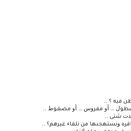
 ﻓﻴﻪ ؟ ..
ﻣﺴﻄﻮﻝ … ﺃﻭ ﻣﻔﺮﻭﺱ … ﺃﻭ ﻣﻀﻐﻮﻁ ..
ﻻﺕ ﺷﺘﻰ ..
ﻗﺮﺓ ﻭﻧﺴﺘﻬﺠﻨﻬﺎ ﻣﻦ ﺗﻠﻘﺎﺀ ﻏﻴﺮﻫﻢ؟ ..