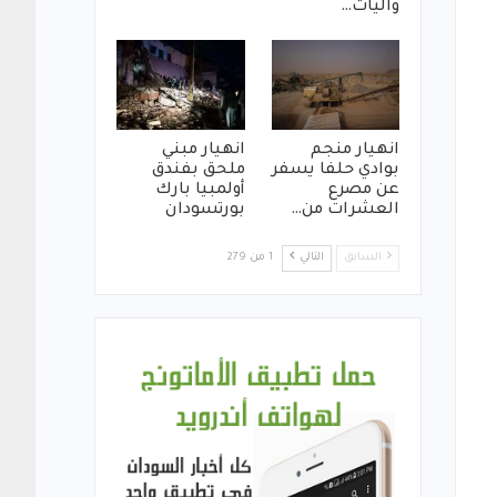
واليات…
انهيار منجم
انهيار مبني
بوادي حلفا يسفر
ملحق بفندق
عن مصرع
أولمبيا بارك
العشرات من…
بورتسودان
السابق
التالي
1 من 279