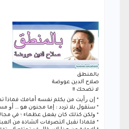
ﺑﺎﻟﻤﻨﻄﻖ
ﺻﻼﺡ ﺍﻟﺪﻳﻦ ﻋﻮﻭﺿﺔ
ﻻ ﺗﻀﺤﻚ !!
* ﺇﻥ ﺭﺃﻳﺖ ﻣﻦ ﻳﻜﻠﻢ ﻧﻔﺴﻪ ﺃﻣﺎﻣﻚ ﻓﻤﺎﺫﺍ ﺗﻈﻦ
* ﺳﺘﻘﻮﻝ ﺑﻼ ﺗﺮﺩﺩ : ﺇﻣﺎ ﻣﺠﻨﻮﻥ ﻫﻮ … ﺃﻭ 
* ﻭﻟﻜﻦ ﻛﺬﻟﻚ ﻛﺎﻥ ﻳﻔﻌﻞ ﻋﻈﻤﺎﺀ ؛ ﻓﻲ ﻣﺠﺎ
* ﻓﻠﻤﺎﺫﺍ ﻧﻘﺒﻞ ﺍﻟﺘﺼﺮﻓﺎﺕ ﺍﻟﺸﺎﺫﺓ ﻣﻦ ﺍﻟﻌﺒﺎ