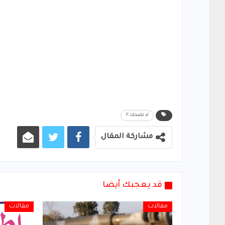
ﻻ ﺗﻀﺤﻚ !!
مشاركة المقال
قد يعجبك أيضا
مقالات
مقالات