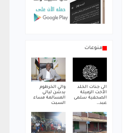
منوعات
الى جنات الخلد
والي الخرطوم
الأخت الزميلة
يدشن ليالي
الصحفية سلمى
المسالمة مساء
عبد…
السبت