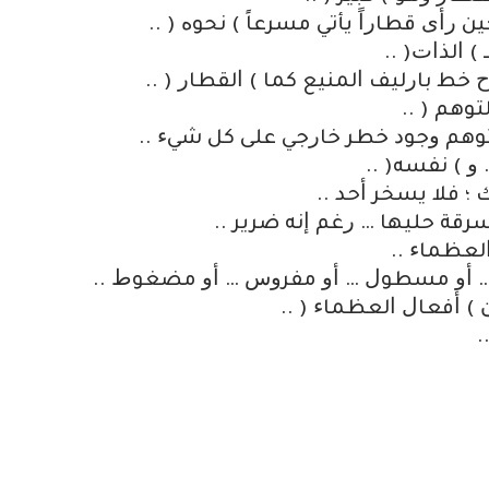
ﺭﺃﻯ ﻗﻄﺎﺭﺍً ﻳﺄﺗﻲ ﻣﺴﺮﻋﺎً ‏) ﻧﺤﻮﻩ ‏( ..
 ﺍﻟﺬﺍﺕ‏( ..
ﺧﻂ ﺑﺎﺭﻟﻴﻒ ﺍﻟﻤﻨﻴﻊ ﻛﻤﺎ ‏) ﺍﻟﻘﻄﺎﺭ ‏( ..
ﻮﻫﻢ ‏( ..
ﺘﻮﻫﻢ ﻭﺟﻮﺩ ﺧﻄﺮ ﺧﺎﺭﺟﻲ ﻋﻠﻰ ﻛﻞ ﺷﻲﺀ ..
‏) ﻧﻔﺴﻪ‏( ..
 ؛ ﻓﻼ ﻳﺴﺨﺮ ﺃﺣﺪ ..
ﺮﻗﺔ ﺣﻠﻴﻬﺎ … ﺭﻏﻢ ﺇﻧﻪ ﺿﺮﻳﺮ ..
ﻟﻌﻈﻤﺎﺀ ..
ﻮ … ﺃﻭ ﻣﺴﻄﻮﻝ … ﺃﻭ ﻣﻔﺮﻭﺱ … ﺃﻭ ﻣﻀﻐﻮﻁ ..
‏) ﺃﻓﻌﺎﻝ ﺍﻟﻌﻈﻤﺎﺀ ‏( ..
.