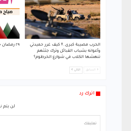
الحرب مصيبة كبرى..!! كيف غرر حميدتي
٢٩ رمضان حدث ماحدث !!
وأعوانه بشباب القبائل وترك جثثهم
تنهشها الكلاب في شوارع الخرطوم؟
السابق
التالي
اترك رد
لن يتم ن